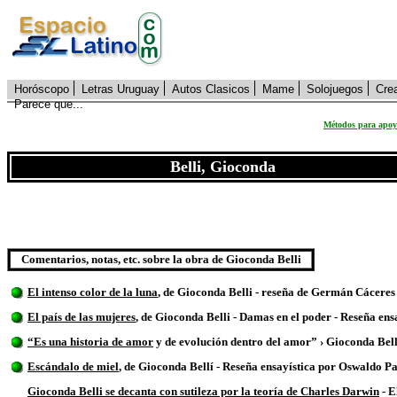
Horóscopo
Letras Uruguay
Autos Clasicos
Mame
Solojuegos
Cre
Parece que...
Métodos para apoya
Belli, Gioconda
Comentarios, notas, etc. sobre la obra de Gioconda Belli
El intenso color de la luna
, de Gioconda Belli - reseña de Germán Cáceres
El país de las mujeres
, de Gioconda Belli - Damas en el poder - Reseña en
“Es una historia de amor
y de evolución dentro del amor” › Gioconda Belli 
Escándalo de miel
, de Gioconda Bellí
- Reseña ensayística por Oswaldo P
Gioconda Belli se decanta con sutileza por la teoría de Charles Darwin
- 