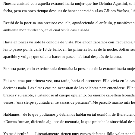
Nuestra amistad con aquella extraordinaria mujer que fue Delmira Agustini, se i
fecha, pero era poco tiempo después de haber aparecido «Los Cálices Vacíos», lib
Recibí de la poetisa una preciosa esquela, agradeciendo el artículo, y manifest
ambiente montevideano, en el cual vivía casi aislada.
Hasta entonces yo sólo la conocía de vista. Nos encontrábamos con frecuencia, y
lento paseo por la calle 18
de Julio, en las primeras horas de la noche. Solían 
apacible y vulgar, que salen a hacer su paseo habitual después de la cena.
Por otra parte, en lo exterior nada denotaba la presencia de la extraordinaria muje
Fui a su casa por primera vez, una tarde, hacia el oscurecer. Ella vivía en la c
decirnos nada. Las almas casi no necesitan de las palabras para entenderse. Ella f
brazos y su escote, ajustándose al cuerpo opulento. Su enorme cabellera leonada
versos: "una sierpe apuntada entre zarzas de pestañas". Me pareció mucho más her
Hablamos... de lo que podíamos y debíamos hablar en tal ocasión: de literatura, 
«Domus Aurea», diciendo algunos de memoria, lo que probaba la sinceridad de s
Yo me disculpé: — Literariamente, tienen muy graves defectos. Sólo valen por el e