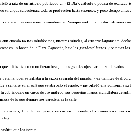
nició a raíz de un articulo publicado en «El Dia>. articulo o poema de exaltado 
ro en el que seleccionara toda su producción hasta entonces; y poco tiempo antes de
ando el deseo de conocerme personalmente: "Siempre sentí que los dos habíamos caído
 aun cuando no nos saludábamos, nuestras miradas, al cruzarse largamente, decían 
sentarse en un banco de la Plaza Cagancha, bajo los grandes plátanos, y parecían lo
r que allí había, como no fueran los ojos, sus grandes ojos marinos sombreados de int
asa paterna, pues se hallaba a la sazón separada del marido, y en trámites de divo
ue a sentarse en el sofá que estaba bajo el espejo, y me brindó una poltrona, a su la
 la cubría como un casco de oro antiguo; sus pequeñas manos escintilaban de anil
mosa de lo que siempre nos pareciera en la calle.
de sus versos, del ambiente; pero, como ocurre a menudo, el pensamiento corría por
u elogio.
spíritu que los inspira.