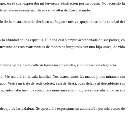
tono, en el cual expresaba mi fervorosa admiración por su poesía. No recuerdo la
 ser alevosamente sacrificada en el altar de Eros iracundo.
 de la misma estrella, decía en su fragante misiva, quejándose de la soledad del
la afinidad de los espíritus. Ella iba casi siempre acompañada de sus padres, en
s tres uno de esos matrimonios de modestos burgueses con una hija única, de vida
ensas ojeras. En la calle su figura no era esbelta, y no vestía con elegancia.
rcio. Me recibió en la sala familiar. Nos estrechamos las manos y nos miramos sin
do. Vestía un traje de seda celeste, casi de fiesta, pues dejaba al descubierto sus
los; entornaba sus ojos como para mirar más adentro, y era su mirada como en sus
 debajo de las palabras. Se apresuró a expresarme su admiración por mis versos de