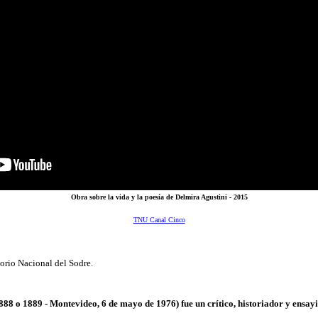
Obra sobre la vida y la poesía de Delmira Agustini - 2015
TNU Canal Cinco
orio Nacional del Sodre.
88 o 1889 - Montevideo, 6 de mayo de 1976) fue un crítico, historiador y ensay