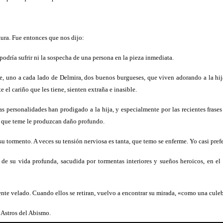
atura. Fue entonces que nos dijo:
dría sufrir ni la sospecha de una persona en la pieza inmediata.
lle, uno a cada lado de Delmira, dos buenos burgueses, que viven adorando a la hi
 el cariño que les tiene, sienten extraña e inasible.
s personalidades han prodigado a la hija, y especialmente por las recientes fra
dad que teme le produzcan daño profundo.
tormento. A veces su tensión nerviosa es tanta, que temo se enferme. Yo casi prefer
a de su vida profunda, sacudida por tormentas interiores y sueños heroicos, en 
ente velado. Cuando ellos se retiran, vuelvo a encontrar su mirada, «como una culeb
 Astros del Abismo.