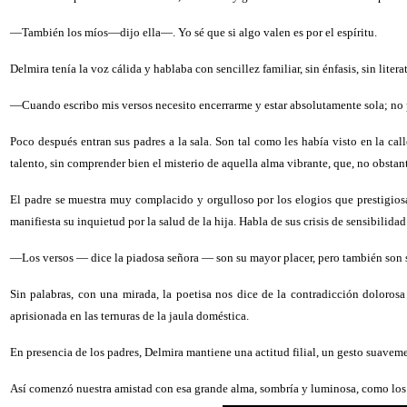
—También los míos—dijo ella—. Yo sé que si algo valen es por el espíritu.
Delmira tenía la voz cálida y hablaba con sencillez familiar, sin énfasis, sin liter
—Cuando escribo mis versos necesito encerrarme y estar absolutamente sola; no po
Poco después entran sus padres a la sala. Son tal como les había visto en la ca
talento, sin comprender bien el misterio de aquella alma vibrante, que, no obstante
El padre se muestra muy complacido y orgulloso por los elogios que prestigiosa
manifiesta su inquietud por la salud de la hija. Habla de sus crisis de sensibili
—Los versos — dice la piadosa señora — son su mayor placer, pero también son su 
Sin palabras, con una mirada, la poetisa nos dice de la contradicción doloros
aprisionada en las ternuras de la jaula doméstica.
En presencia de los padres, Delmira mantiene una actitud filial, un gesto suavem
Así comenzó nuestra amistad con esa grande alma, sombría y luminosa, como los