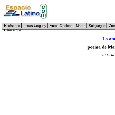
Horóscopo
Letras Uruguay
Autos Clasicos
Mame
Solojuegos
Cre
Parece que...
La am
poema de Mar
de
"La la 