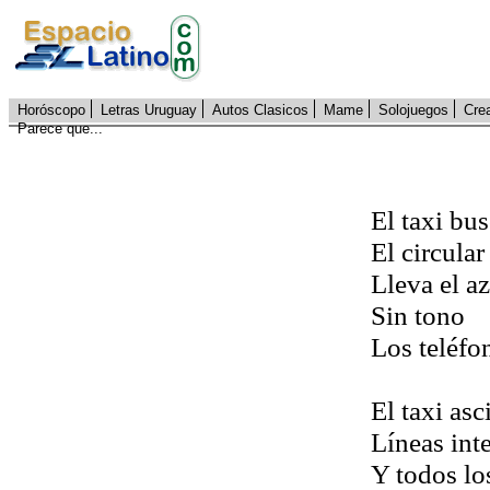
Horóscopo
Letras Uruguay
Autos Clasicos
Mame
Solojuegos
Cre
Parece que...
El taxi bus
El circular
Lleva el a
Sin tono
Los teléfo
El taxi asc
Líneas int
Y todos lo