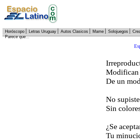
Horóscopo
Letras Uruguay
Autos Clasicos
Mame
Solojuegos
Cre
Parece que...
Es
Irreproduc
Modifican 
De un modo
No supiste
Sin colores
¿Se acepta
Tu minuci