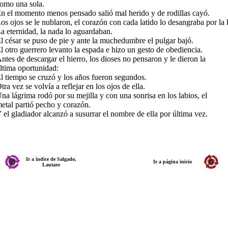
omo una sola.
n el momento menos pensado salió mal herido y de rodillas cayó.
os ojos se le nublaron, el corazón con cada latido lo desangraba por la
a eternidad, la nada lo aguardaban.
l césar se puso de pie y ante la muchedumbre el pulgar bajó.
l otro guerrero levanto la espada e hizo un gesto de obediencia.
ntes de descargar el hierro, los dioses no pensaron y le dieron la
ltima oportunidad:
l tiempo se cruzó y los años fueron segundos.
tra vez se volvía a reflejar en los ojos de ella.
na lágrima rodó por su mejilla y con una sonrisa en los labios, el
etal partió pecho y corazón.
 el gladiador alcanzó a susurrar el nombre de ella por última vez.
Ir a índice de Salgado,
Ir a página inicio
Lautaro