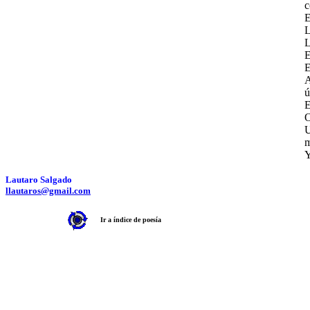
c
E
L
L
E
E
A
ú
E
O
U
m
Y
Lautaro Salgado
llautaros@gmail.com
Ir a índice de poesía