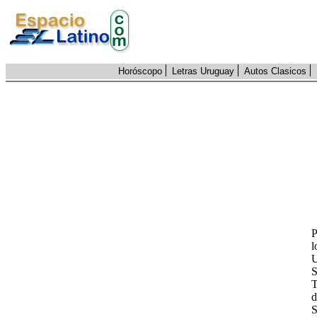
Horóscopo
Letras Uruguay
Autos Clasicos
P
l
U
S
T
d
S