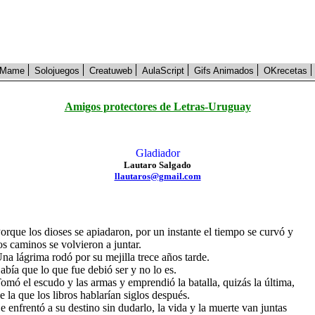
Mame
Solojuegos
Creatuweb
AulaScript
Gifs Animados
OKrecetas
Amigos protectores de Letras-Uruguay
Gladiador
Lautaro Salgado
llautaros@gmail.com
orque los dioses se apiadaron, por un instante el tiempo se curvó y
os caminos se volvieron a juntar.
na lágrima rodó por su mejilla trece años tarde.
abía que lo que fue debió ser y no lo es.
omó el escudo y las armas y emprendió la batalla, quizás la última,
e la que los libros hablarían siglos después.
e enfrentó a su destino sin dudarlo, la vida y la muerte van juntas