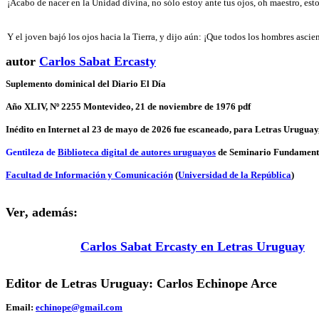
¡Acabo de nacer en la Unidad divina, no sólo estoy ante tus ojos, oh maestro, estoy
Y el joven bajó los ojos hacia la Tierra, y dijo aún: ¡Que todos los hombres asc
autor
Carlos Sabat Ercasty
Suplemento dominical del Diario El Día
Año XLIV, Nº 2255 Montevideo, 21 de noviembre de 1976 pdf
Inédito en Internet al 23 de mayo de 2026 fue escaneado, para Letras Uruguay,
Gentileza de
Biblioteca digital de autores uruguayos
de Seminario Fundamento
Facultad de Información y Comunicación
(
Universidad de la República
)
Ver
, además:
Carlos Sabat Ercasty en Letras Uruguay
Editor de Letras Uruguay: Carlos Echinope Arce
Email:
echinope@gmail.com