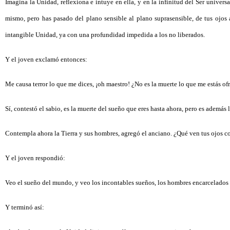
Imagina la Unidad, reflexiona e intuye en ella, y en la infinitud del Ser universa
mismo, pero has pasado del plano sensible al plano suprasensible, de tus ojos a
intangible Unidad, ya con una profundidad impedida a los no liberados.
Y el joven exclamó entonces:
Me causa terror lo que me dices, ¡oh maestro! ¿No es la muerte lo que me estás o
Sí, contestó el sabio, es la muerte del sueño que eres hasta ahora, pero es además
Contempla ahora la Tierra y sus hombres, agregó el anciano. ¿Qué ven tus ojos co
Y el joven respondió:
Veo el sueño del mundo, y veo los incontables sueños, los hombres encarcelados e
Y terminó así: