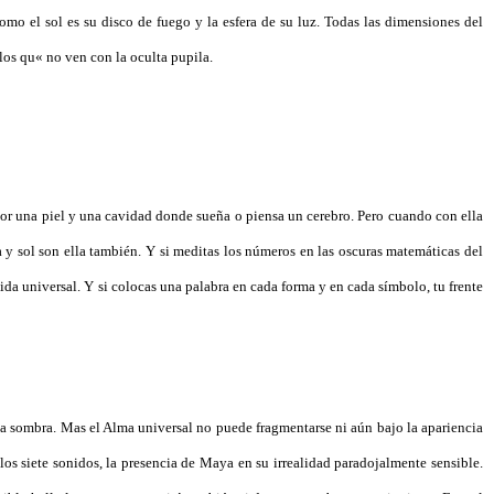
omo el sol es su disco de fuego y la esfera de su luz. Todas las dimensiones del
los qu« no ven con la oculta pupila.
o por una piel y una cavidad donde sueña o piensa un cerebro. Pero cuando con ella
ra y sol son ella también. Y si meditas los números en las oscuras matemáticas del
 vida universal. Y si colocas una palabra en cada forma y en cada símbolo, tu frente
ia sombra. Mas el Alma universal no puede fragmentarse ni aún bajo la apariencia
e los siete sonidos, la presencia de Maya en su irrealidad paradojalmente sensible.