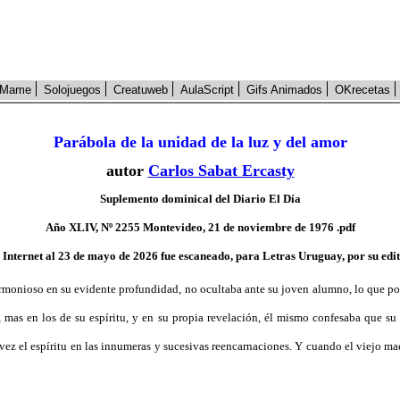
Mame
Solojuegos
Creatuweb
AulaScript
Gifs Animados
OKrecetas
Parábola de la unidad de la luz y del amor
autor
Carlos Sabat Ercasty
Suplemento dominical del Diario El Día
Año XLIV, Nº 2255 Montevideo, 21 de noviembre de 1976 .pdf
n Internet al 23 de mayo de 2026 fue escaneado, para Letras Uruguay, por su edit
armonioso en su evidente profundidad, no ocultaba ante su joven alumno, lo que pod
mas en los de su espíritu, y en su propia revelación, él mismo confesaba que su e
ez el espíritu en las innumeras y sucesivas reencarnaciones. Y cuando el viejo m