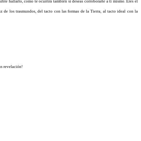
sible hallarlo, como te ocurrirá también si deseas corroborarte a ti mismo. Eres el
 de los trasmundos, del tacto con las formas de la Tierra, al tacto ideal con la
an revelación!