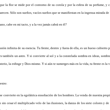
e la flor se mide por el contorno de su corola y por la esfera de su perfume, y c
arecen. Sólo son sueños, vacíos sueños que se manifiestan en la ingenua mirada de 
no, cabe en mi tacto, y a la vez jamás cabrá en él?
sión infinita de su esencia. Tu frente, dentro y fuera de ella, es un hueso cubiert
es también un astro. Y si convierte al sol y a la constelada sombra en ideas, somb
sterio, la esfinge y Dios mismo. Y si aún te sumerges más en la vida, tu frente es la
estro:
se convierte en la egolátrica ensoñación de los hombres. La venda de nuestra prop
 sin cesar el multiplicado velo de las ilusiones, la danza de los siete colores y d