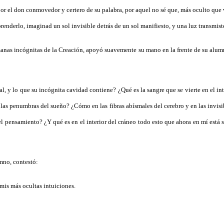
or el don conmovedor y certero de su palabra, por aquel no sé que, más oculto que vis
enderlo, imaginad un sol invisible detrás de un sol manifiesto, y una luz transmister
anas incógnitas de la Creación, apoyó suavemente su mano en la frente de su alumn
 y lo que su incógnita cavidad contiene? ¿Qué es la sangre que se vierte en el interio
 las penumbras del sueño? ¿Cómo en las fibras abísmales del cerebro y en las invis
del pensamiento? ¿Y qué es en el interior del cráneo todo esto que ahora en mí está s
mno, contestó:
 mis más ocultas intuiciones.