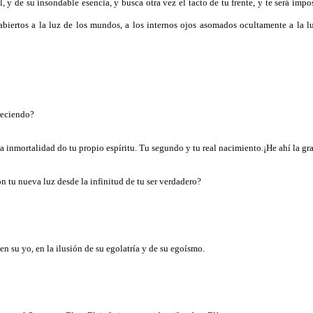
l, y de su insondable esencia, y busca otra vez el tacto de tu frente, y te será impo
biertos a la luz de los mundos, a los internos ojos asomados ocultamente a la luz
freciendo?
 la inmortalidad do tu propio espíritu. Tu segundo y tu real nacimiento.¡He ahí la gr
n tu nueva luz desde la infinitud de tu ser verdadero?
n su yo, en la ilusión de su egolatría y de su egoísmo.