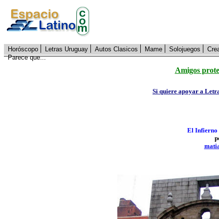
Horóscopo
Letras Uruguay
Autos Clasicos
Mame
Solojuegos
Cre
Parece que...
Amigos prote
Si quiere apoyar a Letr
El Infierno
p
mati