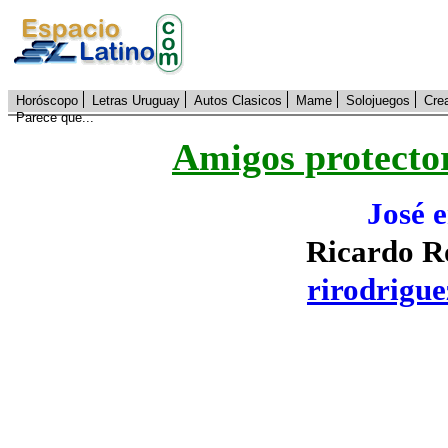
Horóscopo
Letras Uruguay
Autos Clasicos
Mame
Solojuegos
Cre
Parece que...
Amigos protecto
José e
Ricardo R
rirodrigu