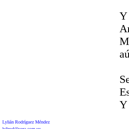
Y
Am
Ma
aú
Se
E
Y
Lylián Rodríguez Méndez
lylirod@vera.com.uy