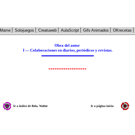
Mame
Solojuegos
Creatuweb
AulaScript
Gifs Animados
OKrecetas
Obra del autor
I — Colaboraciones en diarios, periódicos y revistas.
******************
Ir a índice de Rela, Walter
Ir a página inicio