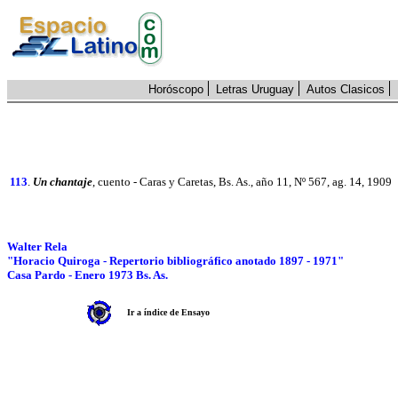
Horóscopo
Letras Uruguay
Autos Clasicos
113
.
Un chantaje
, cuento - Caras y Caretas, Bs. As., año 11, Nº 567, ag. 14, 1909
Walter Rela
"Horacio Quiroga - Repertorio bibliográfico anotado 1897 - 1971"
Casa Pardo - Enero 1973 Bs. As.
Ir a índice de Ensayo