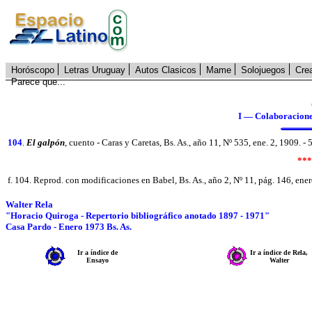
Horóscopo
Letras Uruguay
Autos Clasicos
Mame
Solojuegos
Cre
Parece que...
I — Colaboraciones 
104
.
El galpón
, cuento - Caras y Caretas, Bs. As., año 11, Nº 535, ene. 2, 1909. - 
***
f. 104. Reprod. con modificaciones en Babel, Bs. As., año 2, Nº 11, pág. 146, ene
Walter Rela
"Horacio Quiroga - Repertorio bibliográfico anotado 1897 - 1971"
Casa Pardo - Enero 1973 Bs. As.
Ir a índice de
Ir a índice de Rela,
Ensayo
Walter