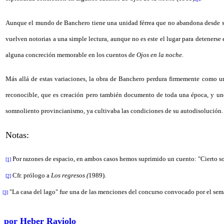
Aunque el mundo de Banchero tiene una unidad férrea que no abandona desde su
vuelven notorias a una simple lectura, aunque no es este el lugar para detenerse
alguna concreción memorable en los cuentos de
Ojos en la noche.
Más allá de estas variaciones, la obra de Banchero perdura firmemente como u
reconocible, que es creación pero también documento de toda una época, y unos
somnoliento provincianismo, ya cultivaba las condiciones de su autodisolución.
Notas:
Por razones de espacio, en ambos casos hemos suprimido un cuento: "Cierto so
[1]
Cfr. prólogo a
Los regresos (
1989).
[2]
"La casa del lago" fue una de las menciones del concurso convocado por el se
[3]
por
Heber Raviolo