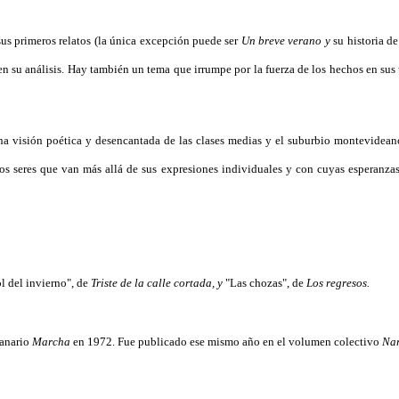
s primeros relatos (la única excepción puede ser
Un breve verano y
su historia de
 en su análisis. Hay también un tema que irrumpe por la fuerza de los hechos en sus
na visión poética y desencantada de las clases medias y el suburbio montevidea
 seres que van más allá de sus expresiones individuales y con cuyas esperanzas 
l del invierno", de
Triste de la calle cortada, y
"Las chozas", de
Los regresos.
manario
Marcha
en 1972. Fue publicado ese mismo año en el volumen colectivo
Nar