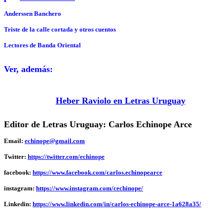
Anderssen Banchero
Triste de la calle cortada y otros cuentos
Lectores de Banda Oriental
Ver, además:
Heber Raviolo en Letras Uruguay
Editor de Letras Uruguay: Carlos Echinope Arce
Email:
echinope@gmail.com
Twitter:
https://twitter.com/echinope
facebook:
https://www.facebook.com/carlos.echinopearce
instagram:
https://www.instagram.com/cechinope/
Linkedin:
https://www.linkedin.com/in/carlos-echinope-arce-1a628a35/