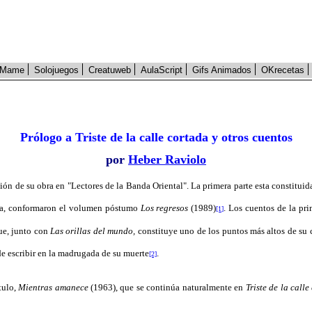
Mame
Solojuegos
Creatuweb
AulaScript
Gifs Animados
OKrecetas
Prólogo a Triste de la calle cortada y otros cuentos
por
Heber Raviolo
 de su obra en "Lectores de la Banda Oriental". La primera parte esta constituida p
ima, conformaron el volumen póstumo
Los regresos
(1989)
. Los cuentos de la pr
[1]
ue, junto con
Las orillas del mundo,
constituye uno de los puntos más altos de su 
de escribir en la madrugada de su muerte
.
[2]
tulo,
Mientras amanece
(1963), que se continúa naturalmente en
Triste de la calle