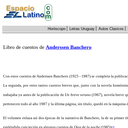
Horóscopo
Letras Uruguay
Autos Clasicos
Libro de
cuentos de
Anderssen Banchero
Con estos cuentos de Anderssen Banchero (1925 - 1987) se completa la publicación
La segunda, por otros tantos cuentos breves que, junto con la novela homón
trabajaba ya antes de la publicación de
Un breve verano
(1967), novela breve q
pertenecen todo al año 1987 y la última página, sin título, quedó en la máquina 
El volumen enlaza así dos épocas de la narrativa de Banchero, la de su primer tí
espléndida concreción en algunos cuentos de
Ojos de la noche
(1985)
.
[3]