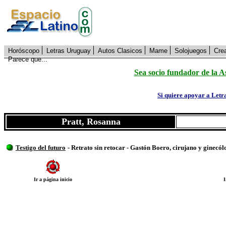
Horóscopo
Letras Uruguay
Autos Clasicos
Mame
Solojuegos
Cre
Parece que...
Sea socio fundador de la 
Si quiere apoyar a Letr
Pratt, Rosanna
Testigo del futuro
- Retrato sin retocar - Gastón Boero, cirujano y ginecó
Ir a página inicio
I