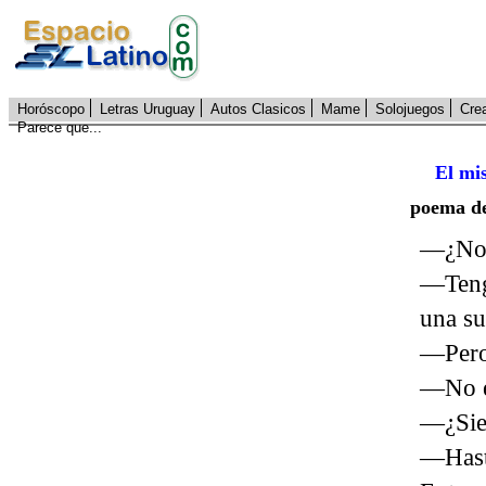
Horóscopo
Letras Uruguay
Autos Clasicos
Mame
Solojuegos
Cre
Parece que...
El mi
poema d
—¿No 
—Tengo
una su
—Pero 
—No es
—¿Sie
—Hast