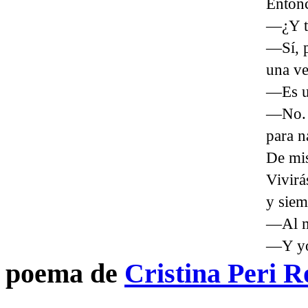
Enton
—¿Y tú
—Sí, p
una ve
—Es un
—No. P
para n
De mis
Vivirá
y siem
—Al me
—Y yo
poema de
Cristina Peri R