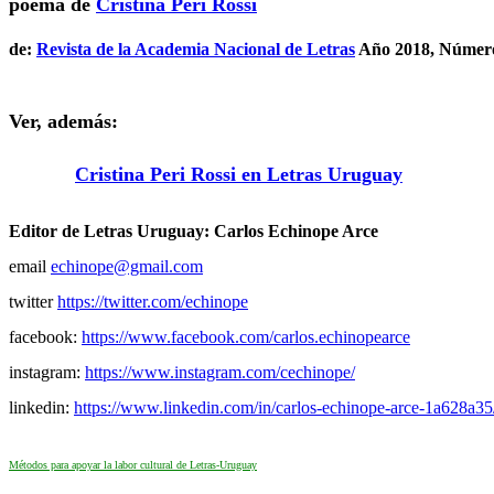
poema de
Cristina Peri Rossi
de:
Revista de la Academia Nacional de Letras
Año 2018, Númer
Ver, además:
Cristina Peri Rossi en Letras Uruguay
Editor de Letras Uruguay: Carlos Echinope Arce
email
echinope@gmail.com
twitter
https://twitter.com/echinope
facebook:
https://www.facebook.com/carlos.echinopearce
instagram:
https://www.instagram.com/cechinope/
linkedin:
https://www.linkedin.com/in/carlos-echinope-arce-1a628a35
Métodos para apoyar la labor cultural de Letras-Uruguay