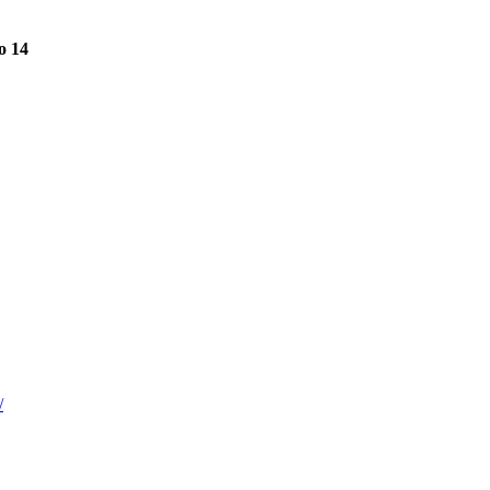
o 14
/