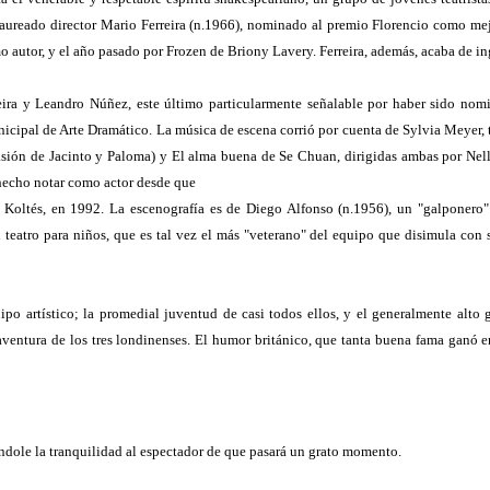
 laureado director Mario Ferreira (n.1966), nominado al premio Florencio como me
 autor, y el año pasado por Frozen de Briony Lavery. Ferreira, además, acaba de i
ra y Leandro Núñez, este último particularmente señalable por haber sido nom
cipal de Arte Dramático. La música de escena corrió por cuenta de Sylvia Meyer, 
pasión de Jacinto y Paloma) y El alma buena de Se Chuan, dirigidas ambas por Nell
 hecho notar como actor desde que
oltés, en 1992. La escenografía es de Diego Alfonso (n.1956), un "galponero" 
a en teatro para niños, que es tal vez el más "veterano" del equipo que disimula c
ipo artístico; la promedial juventud de casi todos ellos, y el generalmente alto
 aventura de los tres londinenses. El humor británico, que tanta buena fama ganó 
dándole la tranquilidad al espectador de que pasará un grato momento.