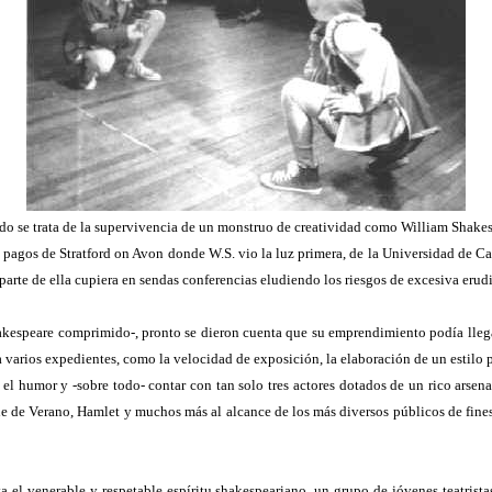
o se trata de la supervivencia de un monstruo de creatividad como William Shakesp
os pagos de Stratford on Avon donde W.S. vio la luz primera, de la Universidad de C
 parte de ella cupiera en sendas conferencias eludiendo los riesgos de excesiva erud
kespeare comprimido-, pronto se dieron cuenta que su emprendimiento podía llegar
varios expedientes, como la velocidad de exposición, la elaboración de un estilo p
 el humor y -sobre todo- contar con tan solo tres actores dotados de un rico arsena
e de Verano, Hamlet y muchos más al alcance de los más diversos públicos de fines 
ta el venerable y respetable espíritu shakespeariano, un grupo de jóvenes teatrist