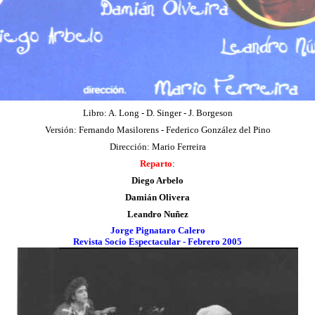
Libro: A. Long - D. Singer - J. Borgeson
Versión: Fernando Masilorens - Federico González del Pino
Dirección: Mario Ferreira
Reparto
:
Diego Arbelo
Damián Olivera
Leandro Nuñez
Jorge Pignataro Calero
Revista Socio Espectacular - Febrero 2005