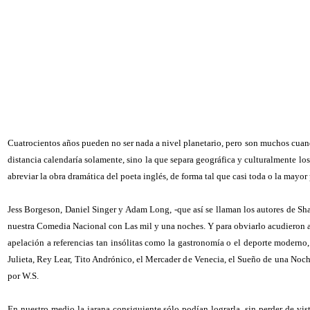
Cuatrocientos años pueden no ser nada a nivel planetario, pero son muchos cuand
distancia calendaría solamente, sino la que separa geográfica y culturalmente l
abreviar la obra dramática del poeta inglés, de forma tal que casi toda o la mayor
Jess Borgeson, Daniel Singer y Adam Long, -que así se llaman los autores de Sha
nuestra Comedia Nacional con Las mil y una noches. Y para obviarlo acudieron a 
apelación a referencias tan insólitas como la gastronomía o el deporte moderno,
Julieta, Rey Lear, Tito Andrónico, el Mercader de Venecia, el Sueño de una Noch
por W.S.
En nuestro medio la jarana consiguiente sólo podían lograrla, sin perder de vis