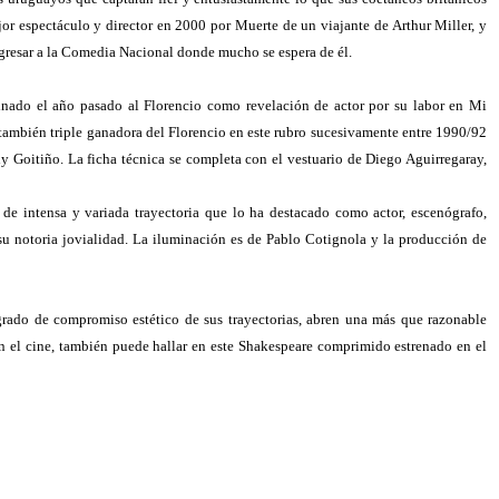
jor espectáculo y director en 2000 por Muerte de un viajante de Arthur Miller, y
ngresar a la Comedia Nacional donde mucho se espera de él.
inado el año pasado al Florencio como revelación de actor por su labor en Mi
también triple ganadora del Florencio en este rubro sucesivamente entre 1990/92
y Goitiño. La ficha técnica se completa con el vestuario de Diego Aguirregaray,
de intensa y variada trayectoria que lo ha destacado como actor, escenógrafo,
on su notoria jovialidad. La iluminación es de Pablo Cotignola y la producción de
 grado de compromiso estético de sus trayectorias, abren una más que razonable
en el cine, también puede hallar en este Shakespeare comprimido estrenado en el