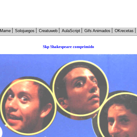
Mame
Solojuegos
Creatuweb
AulaScript
Gifs Animados
OKrecetas
Skp Shakespeare comprimido