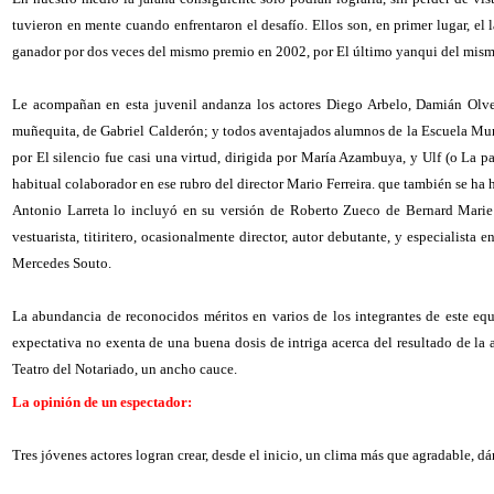
tuvieron en mente cuando enfrentaron el desafío. Ellos son, en primer lugar, el
ganador por dos veces del mismo premio en 2002, por El último yanqui del mismo
Le acompañan en esta juvenil andanza los actores Diego Arbelo, Damián Olvei
muñequita, de Gabriel Calderón; y todos aventajados alumnos de la Escuela Muni
por El silencio fue casi una virtud, dirigida por María Azambuya, y Ulf (o La 
habitual colaborador en ese rubro del director Mario Ferreira. que también se ha
Antonio Larreta lo incluyó en su versión de Roberto Zueco de Bernard Marie K
vestuarista, titiritero, ocasionalmente director, autor debutante, y especialist
Mercedes Souto.
La abundancia de reconocidos méritos en varios de los integrantes de este equ
expectativa no exenta de una buena dosis de intriga acerca del resultado de la
Teatro del Notariado, un ancho cauce.
La opinión de un espectador:
Tres jóvenes actores logran crear, desde el inicio, un clima más que agradable, 