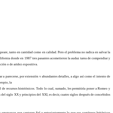
eare, tanto en cantidad como en calidad. Pero el problema no radica en salvar la
alifornia donde en 1987 tres pasantes acometieron la audaz tarea de compendiar y
ición o de aridez expositiva.
 a parecerse, por extensión v abundantes detalles, a algo así como el intento de
ropio, la
l de recursos histriónicos. Todo lo cual, sumado, les permitiría poner a Romeo y
del siglo XX y principios del XXI, es decir, cuatro siglos después de concebidos
as uruguayos que captaran fiel y entusiastamente lo que sus coetáneos británicos