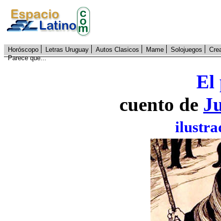
Horóscopo
Letras Uruguay
Autos Clasicos
Mame
Solojuegos
Cre
Parece que...
El
cuento de
J
ilustra