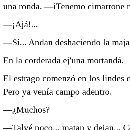
una ronda. —iTenemo cimarrone n'e
—¡Ajá!...
—Sí... Andan deshaciendo la maja
En la corderada ej'una mortandá.
El estrago comenzó en los lindes de
Pero ya venía campo adentro.
—¿Muchos?
—Talvé poco... matan y dejan... 