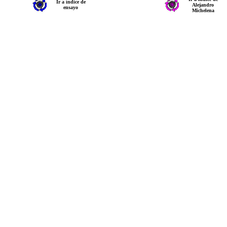
Ir a índice de
Alejandro
ensayo
Michelena