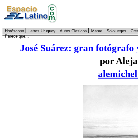
Horóscopo
Letras Uruguay
Autos Clasicos
Mame
Solojuegos
Cre
Parece que...
José Suárez: gran fotógrafo y
por Alej
alemiche