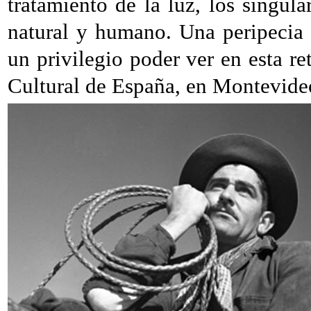
tratamiento de la luz, los singula
natural y humano. Una peripecia a
un privilegio poder ver en esta re
Cultural de España, en Montevide