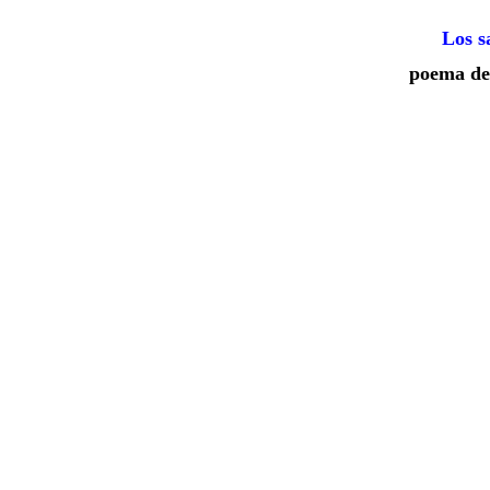
Los s
poema d