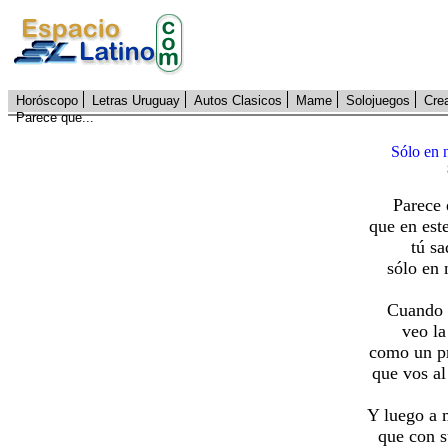
Horóscopo
Letras Uruguay
Autos Clasicos
Mame
Solojuegos
Cre
Parece que...
Sólo en 
Parece 
que en est
tú sa
sólo en 
Cuando y
veo la
como un pr
que vos a
Y luego a 
que con 