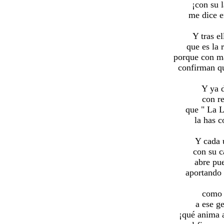
¡con su 
me dice e
Y tras e
que es la r
porque con má
confirman qu
Y ya 
con re
que " La L
la has c
Y cada 
con su 
abre pue
aportando 
como 
a ese ge
¡qué anima 