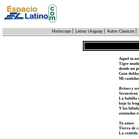
Horóscopo
Letras Uruguay
Autos Clasicos
Aquel tu am
Tigre mud
donde mi pe
Gota doblad
Mi cantidad
Reinos y se
Secuestran 
La babilla 
bajo la len
Y las fábul
asustadas e
Tu amor.
Tierra de c
La comida s