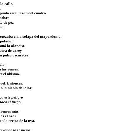
la calle.
.
punta en el tazón del cuadro.
nadora
to de pez
ío.
retozaba en la solapa del mayordomo.
pulador
utó la alondra.
uera de carey
mi pulso oscurecía.
lta.
 las yemas.
es el abismo.
uel. Entonces.
n la niebla del olor.
a este peligro
toca el fuego.
aremos más.
os el azar
en la cresta de la uva.
revés de los espejos.