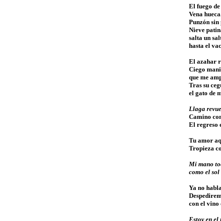
El fuego de 
Vena hueca
Punzón sin 
Nieve pati
salta un sal
hasta el vac
El azahar 
Ciego mani
que me amp
Tras su ceg
el gato de 
Llaga revue
Camino con
El regreso 
Tu amor aq
Tropieza co
Mi mano toc
como el sol 
Ya no habl
Despedirem
con el vino 
Estoy en el 