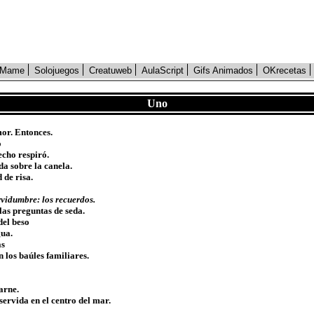
Mame
Solojuegos
Creatuweb
AulaScript
Gifs Animados
OKrecetas
Uno
or. Entonces.
o
cho respiró.
a sobre la canela.
 de risa.
rvidumbre: los recuerdos.
las preguntas de seda.
del beso
gua.
as
n los baúles familiares.
arne.
ervida en el centro del mar.