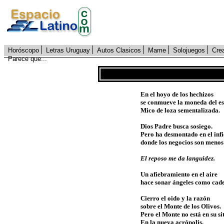
Horóscopo
Letras Uruguay
Autos Clasicos
Mame
Solojuegos
Cre
Parece que...
En el hoyo de los hechizos
se conmueve la moneda del es
Mico de loza sementalizada.
Dios Padre busca sosiego.
Pero ha desmontado en el inf
donde los negocios son menos
El reposo me da languidez.
Un afiebramiento en el aire
hace sonar ángeles como cad
Cierro el oido y la razón
sobre el Monte de los Olivos.
Pero el Monte no está en su sit
En la nueva acrópolis,