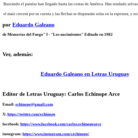
Buscando el paraíso han llegado hasta las costas de América. Han rondado selvas y
el maíz crecerá por su cuenta y las flechas se dispararán solas en la espesura; y n
por
Eduardo Galeano
de Memorias del Fuego" I - "Los nacimientos" Editado en 1982
Ver, además:
Eduardo Galeano en Letras Uruguay
Editor de Letras Uruguay: Carlos Echinope Arce
Email:
echinope@gmail.com
X:
https://twitter.com/echinope
facebook:
https://www.facebook.com/carlos.echinopearce
instagram:
https://www.instagram.com/cechinope/