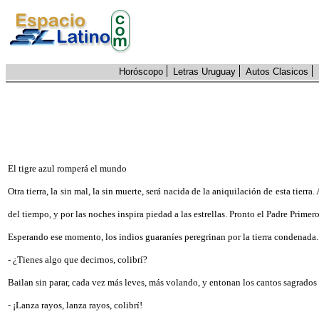
Horóscopo
Letras Uruguay
Autos Clasicos
El tigre azul romperá el mundo
Otra tierra, la sin mal, la sin muerte, será nacida de la aniquilación de esta tierra
del tiempo, y por las noches inspira piedad a las estrellas. Pronto el Padre Primer
Esperando ese momento, los indios guaraníes peregrinan por la tierra condenada.
- ¿Tienes algo que decirnos, colibrí?
Bailan sin parar, cada vez más leves, más volando, y entonan los cantos sagrados 
- ¡Lanza rayos, lanza rayos, colibrí!