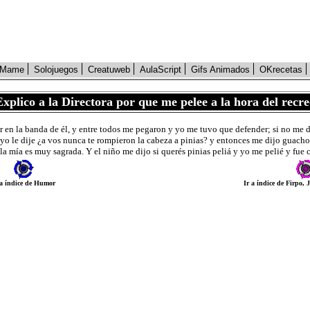
Mame
Solojuegos
Creatuweb
AulaScript
Gifs Animados
OKrecetas
Explico a la Directora por que me pelee a la hora del recre
tar en la banda de él, y entre todos me pegaron y yo me tuvo que defender; si no 
 yo le dije ¿a vos nunca te rompieron la cabeza a pinias? y entonces me dijo guach
la mía es muy sagrada. Y el niño me dijo si querés pinias peliá y yo me pelié y fue 
 a índice de Humor
Ir a índice de Firpo, 