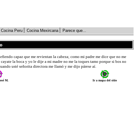
Cocina Peru
Cocina Mexircana
Parece que...
o
me defiendo capaz que me revientan la cabeza; como mi padre me dice que no me
o cayate la boca y yo le dije a mi madre no me la toques tamo porque si bos no
cuando usté señorita directora me llamó y me dijo párese aí.
José M.
Ir a mapa del sitio