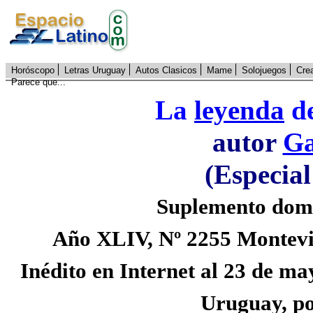
Horóscopo
Letras Uruguay
Autos Clasicos
Mame
Solojuegos
Cre
Parece que...
La
leyenda
de
autor
Ga
(Especia
Suplemento domin
Año XLIV, Nº 2255 Montevid
Inédito en Internet al 23 de m
Uruguay, po