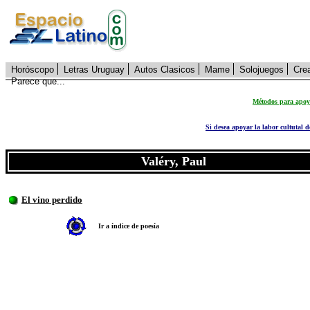
Horóscopo
Letras Uruguay
Autos Clasicos
Mame
Solojuegos
Cre
Parece que...
Métodos para apoya
Si desea apoyar la labor cultutal 
Valéry, Paul
El vino perdido
Ir a índice de poesía