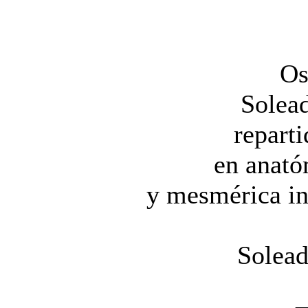
Os
Solea
reparti
en anató
y mesmérica in
Solead