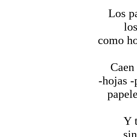
Los p
lo
como ho
Caen 
-hojas -
papele
Y t
si