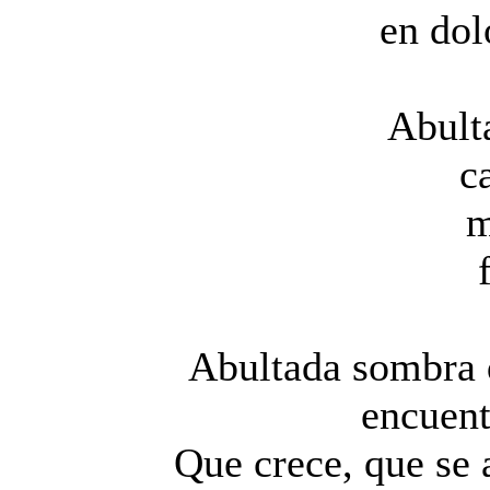
en dol
Abult
c
m
Abultada sombra q
encuent
Que crece, que se 