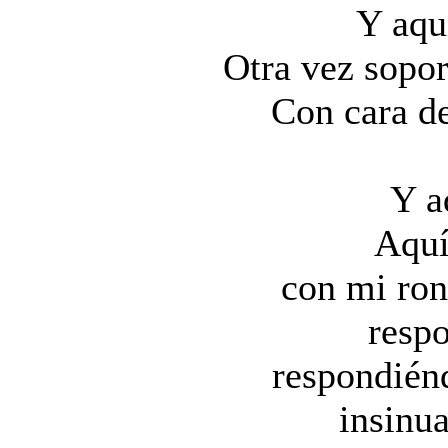
Y aqu
Otra vez sopor
Con cara de
Y a
Aquí
con mi ro
resp
respondién
insinua