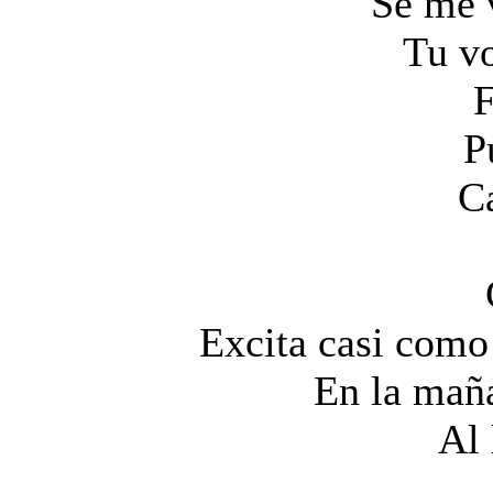
Se me v
Tu v
F
P
C
Excita casi como 
En la mañ
Al 