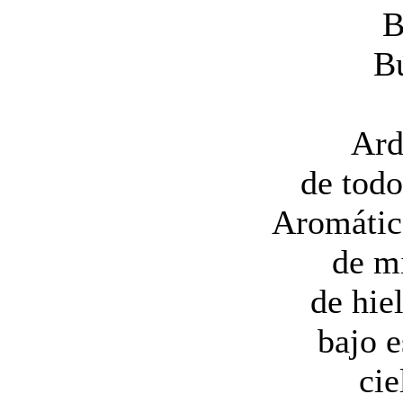
B
B
Ard
de todo
Aromátic
de mi
de hie
bajo e
cie