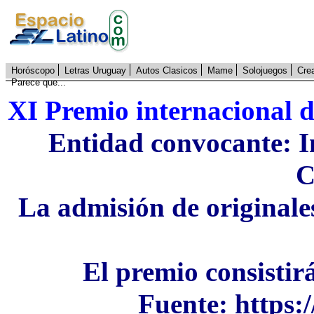
Horóscopo
Letras Uruguay
Autos Clasicos
Mame
Solojuegos
Cre
Parece que...
XI Premio internacional d
Entidad convocante: In
C
La admisión de originales
El premio consistir
Fuente:
https: