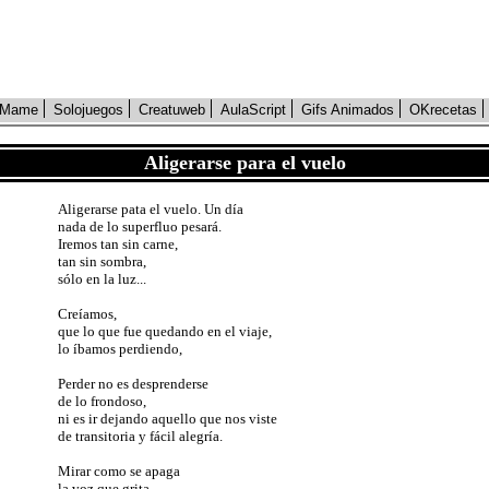
Mame
Solojuegos
Creatuweb
AulaScript
Gifs Animados
OKrecetas
Aligerarse para el vuelo
Aligerarse pata el vuelo. Un día
nada de lo superfluo pesará.
Iremos tan sin carne,
tan sin sombra,
sólo en la luz...
Creíamos,
que lo que fue quedando en el viaje,
lo íbamos perdiendo,
Perder no es desprenderse
de lo frondoso,
ni es ir dejando aquello que nos viste
de transitoria y fácil alegría.
Mirar como se apaga
la voz que grita,