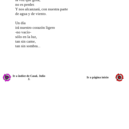
no es perder.
Y nos alcanzará, con nuestra parte
de agua y de viento.
Un día
irá nuestro corazón ligero
-no vacío-
sólo en la luz,
tan sin carne,
tan sin sombra...
Ir a índice de Casal, Julio
Ir a página inicio
J.