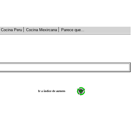
Cocina Peru
Cocina Mexircana
Parece que...
Ir a índice de autores