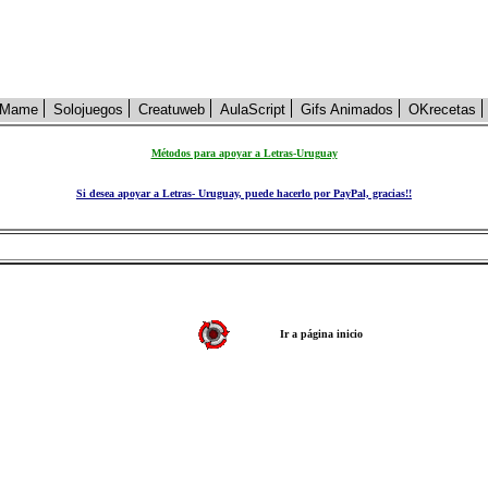
Mame
Solojuegos
Creatuweb
AulaScript
Gifs Animados
OKrecetas
Métodos para apoyar a Letras-Uruguay
Si desea apoyar a Letras- Uruguay, puede hacerlo por PayPal, gracias!!
Ir a página inicio