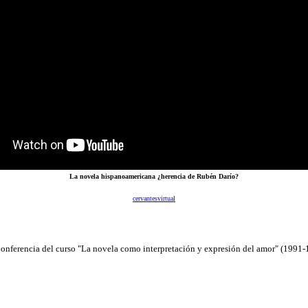
La novela hispanoamericana ¿herencia de Rubén Darío?
cervantesvirtual
nferencia del curso "La novela como interpretación y expresión del amor" (1991-19