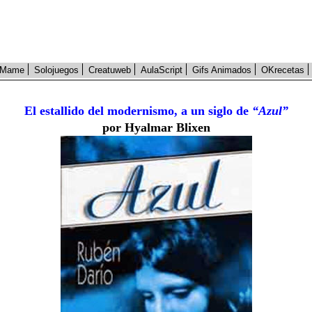
Mame
Solojuegos
Creatuweb
AulaScript
Gifs Animados
OKrecetas
El estallido del modernismo, a un siglo de
“Azul”
por Hyalmar Blixen