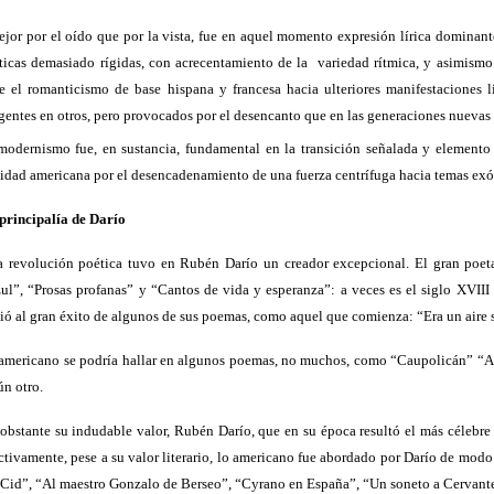
ejor por el oído que por la vista, fue en aquel momento expresión lírica dominante;
ticas demasiado rígidas, con acrecentamiento de la
variedad rítmica, y asimismo
 el romanticismo de base hispana y francesa hacia ulteriores manifestaciones li
rgentes en otros, pero provocados por el desencanto que en las generaciones nuevas
modernismo fue, en sustancia, fundamental en la transición señalada y elemento pre
lidad americana por el desencadenamiento de una fuerza centrífuga hacia temas exót
principalía de Darío
a revolución poética tuvo en Rubén Darío un creador excepcional. El gran poeta
ul”, “Prosas profanas” y “Cantos de vida y esperanza”: a veces es el siglo XVIII 
ió al gran éxito de algunos de sus poemas, como aquel que comienza: “Era un aire 
americano se podría hallar en algunos poemas, no muchos, como “Caupolicán” “A 
ún otro.
obstante su indudable valor, Rubén Darío, que en su época resultó el más célebre 
ctivamente, pese a su valor literario, lo americano fue abordado por Darío de mod
 Cid”, “Al maestro Gonzalo de Berseo”, “Cyrano en España”, “Un soneto a Cervante