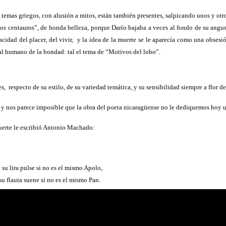
 temas griegos, con alusión a mitos, están también presentes, salpicando unos y o
los centauros”, de honda belleza, porque Darío bajaba a veces al fondo de su angus
acidad del placer, del vivir,
y la idea de la muerte se le aparecía como una obses
al humano de la bondad: tal el tema de “Motivos del lobo”.
es,
respecto de su estilo, de su variedad temática, y su sensibilidad siempre a flor d
 y nos parece imposible que la obra del poeta nicaragüense no le dediquemos hoy u
muerte le escribió Antonio Machado:
 su lira pulse si no es el mismo Apolo,
su flauta suene si no es el mismo Pan.