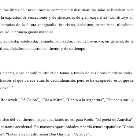
 los libros de esos autores se compraban y discutían; las salas se llenaban para
 la expresión de sensaciones y de sinestesias de gran exquisitez. Constituyó un
bertarias de la futura vanguardia: futurismo, dadaísmo, surrealismo, ultraísmo,
 causó la primera guerra mundial.
ciosista, esteticista, refinado, renovador, inactual, evasivo, en general, de la
icos, alejados de nuestro continente y de su tiempo.
 nicaragüense abordó multitud de temas a través de sus libros fundamentales:
francés el que parece atraerlo decididamente, pero se ha exagerado esto, que se
suave...”
Roosevelt”, “A Colón”, “Oda a Mitre”, “Canto a la Argentina”, “Tutecotzime” y
lírico del continente hispanohablante, no es, para Rodó, “El poeta de América”.
o bastante accidental. En mayores oportunidades recordó temas españoles: “Cosas
s”, “Letanía de nuestro señor Don Quijote”, “A Goya”...