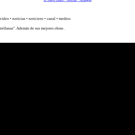
El Nuevo Diario • Noticias • Nicaragua
video • noticias • noticiero • canal • medios
stellanas". Además de sus mejores obras .