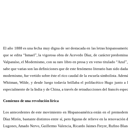
El año 1888 es una fecha muy digna de ser destacada en las letras hispanoameric
que se edita “Ismael”, la vigorosa obra de Acevedo Díaz, de carácter predomina
Valparaíso, el Modernismo, con su raro libro en prosa y en verso titulado “Azul”,
sabe que varias son las definiciones que de este fenómeno literario han sido dad
modernismo, fue vertido sobre éste el rico caudal de la escuela simbolista. Ademá
Whitman, Wilde, y desde luego todavía brillaba el polifacético Hugo junto a las
especialmente de la India y de China, a través de retraducciones del francés espe
Comienzo de una revolución lírica
Los antecedentes de este movimiento en Hispanoamérica están en el premodernis
Díaz Mirón, bastante distintos entre sí, pero figuras de relieve en la renovació
Lugones, Amado Nervo, Guillermo Valencia, Ricardo Jaimes Freyre, Rufino Bla