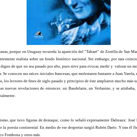
anas, porque en Uruguay recuerda la aparición del “Tabaré” de Zorrilla de San Martí
ntemente realista sobre un fondo histórico nacional. Sin embargo, por rara coinc
 digno de que no sea pasado por alto, pues sirve para evocar, medir y
valorar un mo
as. Se conocen sus raíces iniciales francesas, que molestaron bastante a Juan Varel
s, los lectores de fines de siglo pasado y principios de éste ampliaron mucho más su 
 nuevas revelaciones de entonces: un Baudelaire, un Verlanine, y se atisbaba, bi
cialmente.
mo, que tuvo figuras de destaque, como lo señaló expresamente Dalreaux: José M
n de la poesía continental. En medio de ese despertar surgió Rubén Darío. Y tras él 
nco Fombona y otros más.