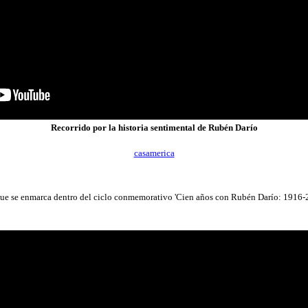
Recorrido por la historia sentimental de Rubén Darío
casamerica
 que se enmarca dentro del ciclo conmemorativo 'Cien años con Rubén Darío: 1916-