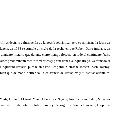
n, es decir, la culminación de la poesía romántica, pero es asimismo la fecha en
idencia, en 1988 se cumple un siglo de la fecha en que Rubén Darío iniciaba, en
vimiento literario que durante cierto tiempo floreció en todo el continente. Ya se
a, raíces predominantemente románticas y parnasianas, aunque luego, ya formado el
inquietud literaria, pues leían a Poe, Leopardi, Nietzsche, Renán, Ibsen, Tolstoy,
en que de modo periférico, la existencia de literaturas y filosofías orientales,
artí, Julián del Casal, Manuel Gutiérrez Nágera, José Asunción Silva, Salvador
llegó esa pléyade notable: Julio Herrera y Reissig, José Santos Chocano, Leopoldo