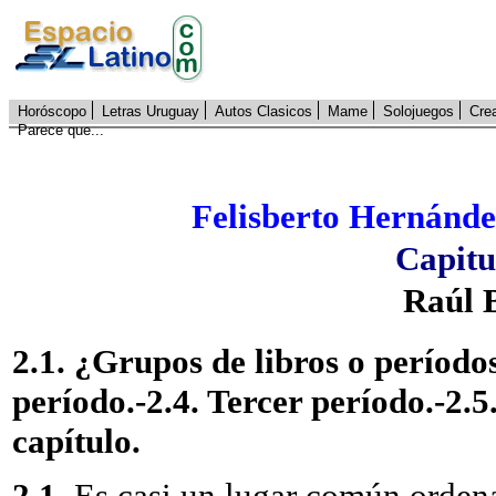
Horóscopo
Letras Uruguay
Autos Clasicos
Mame
Solojuegos
Cre
Parece que...
Felisberto Hernánde
Capitu
Raúl B
2.1. ¿Grupos de libros o período
período.-2.4. Tercer período.-2.5
capítulo.
2.1.
Es casi un lugar común ordena