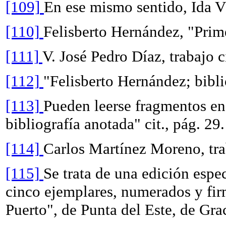
[109]
En ese mismo sentido, Ida Vít
[110]
Felisberto Hernández, "Prime
[111]
V. José Pedro Díaz, trabajo c
[112]
"Felisberto Hernández; biblio
[113]
Pueden leerse fragmentos en
bibliografía anotada" cit., pág. 29.
[114]
Carlos Martínez Moreno, trab
[115]
Se trata de una edición espec
cinco ejemplares, numerados y firm
Puerto", de Punta del Este, de Gr