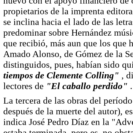
nuevo con el apoyo financiero de o
propietarios de la imprenta editor
se inclina hacia el lado de las let
predominar sobre Hernández músic
que recibió, más aun que los que h
Amado Alonso, de Gómez de la Se
distinguidos, pues, habían sido q
tiempos de Clemente Colling"
, d
lectores de
"El caballo perdido"
.
La tercera de las obras del perío
después de la muerte del autor), e
indica José Pedro Díaz en la "Adve
estaba terminada, pero es, no obst