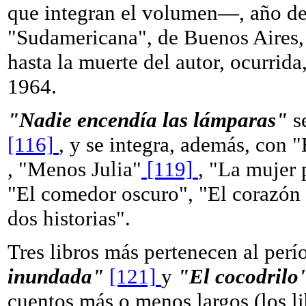
que integran el volumen—, año de 
"Sudamericana", de Buenos Aires
hasta la muerte del autor, ocurrid
1964.
"Nadie encendía las lámparas"
s
[116]
, y se integra, además, con 
, "Menos Julia"
[119]
, "La mujer 
"El comedor oscuro", "El corazón 
dos historias".
Tres libros más pertenecen al per
inundada"
[121]
y
"El cocodrilo
cuentos más o menos largos (los l