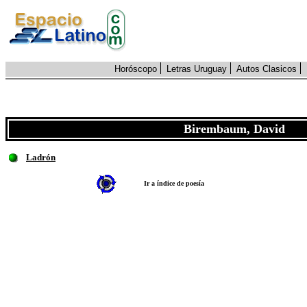
Horóscopo
Letras Uruguay
Autos Clasicos
Birembaum, David
Ladrón
Ir a índice de poesía