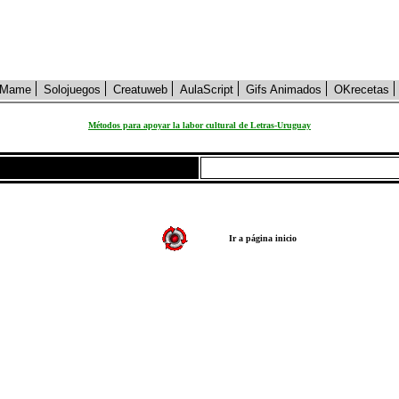
Mame
Solojuegos
Creatuweb
AulaScript
Gifs Animados
OKrecetas
Métodos para apoyar la labor cultural de Letras-Uruguay
Ir a página inicio