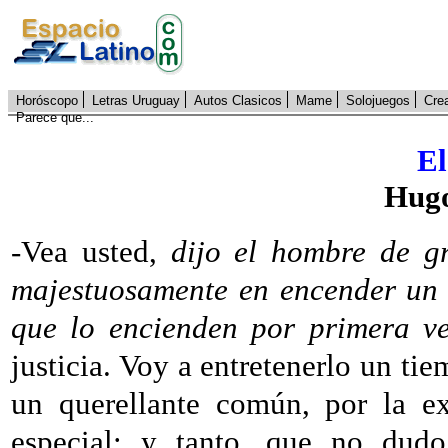
Horóscopo
Letras Uruguay
Autos Clasicos
Mame
Solojuegos
Cre
Parece que...
El
Hugo
-Vea usted,
dijo el hombre de g
majestuosamente en encender un 
que lo encienden por primera ve
justicia. Voy a entretenerlo un t
un querellante común, por la e
especial; y tanto, que no dud