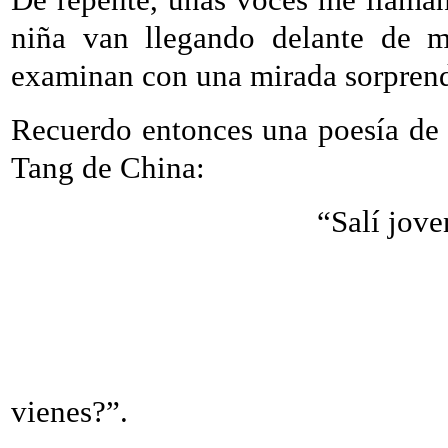
niña van llegando delante de m
examinan con una mirada sorprend
Recuerdo entonces una poesía de 
Tang de China:
“Salí jove
y el cabello 
El niño lo enc
Le pregu
vienes?”.