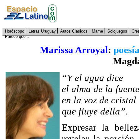
Horóscopo
Letras Uruguay
Autos Clasicos
Mame
Solojuegos
Cre
Parece que...
Marissa Arroyal
:
poesía
Magda
“
Y el agua dice
el alma de la fuent
en la voz de cristal
que fluye della”.
Expresar la belle
revelar la porción 