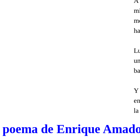
A 
mi
me
ha
Lu
un
ba
Y 
en
la
poema de Enrique Amad