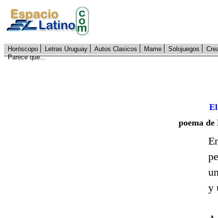
Horóscopo
Letras Uruguay
Autos Clasicos
Mame
Solojuegos
Cre
Parece que...
El
poema de
En
pe
un
y 