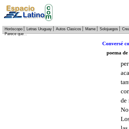
Horóscopo
Letras Uruguay
Autos Clasicos
Mame
Solojuegos
Cre
Parece que...
Conversé co
poema de
per
aca
tan
com
de 
No 
Los
las