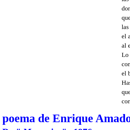
do
que
las
el 
al 
Lo
con
el 
Ha
que
con
poema de Enrique Amad