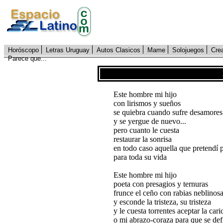
Horóscopo
Letras Uruguay
Autos Clasicos
Mame
Solojuegos
Cre
Parece que...
Este hombre mi hijo
con lirismos y sueños
se quiebra cuando sufre desamores
y se yergue de nuevo...
pero cuanto le cuesta
restaurar la sonrisa
en todo caso aquella que pretendí p
para toda su vida
Este hombre mi hijo
poeta con presagios y ternuras
frunce el ceño con rabias neblinos
y esconde la tristeza, su tristeza
y le cuesta torrentes aceptar la cari
o mi abrazo-coraza para que se def