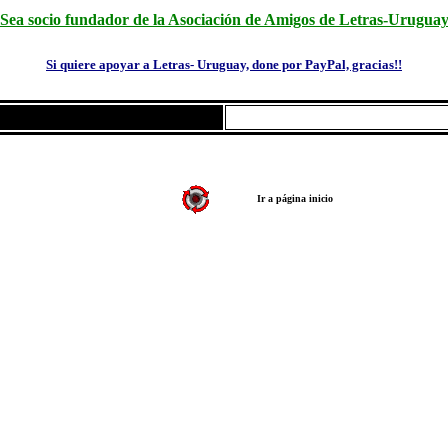
Sea socio fundador de la Asociación de Amigos de Letras-Urugua
Si quiere apoyar a Letras- Uruguay, done por PayPal, gracias!!
Ir a página inicio