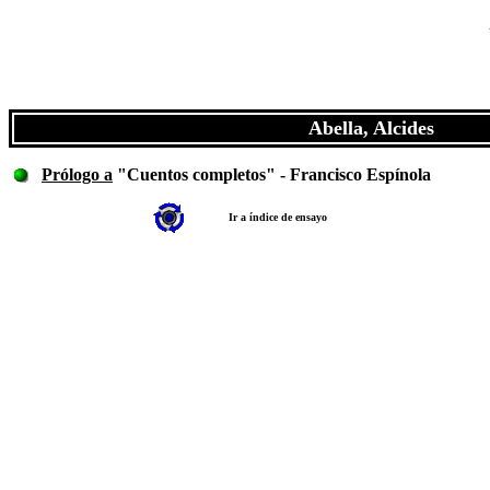
Abella, Alcides
Prólogo a
"Cuentos completos" - Francisco Espínola
Ir a índice de ensayo