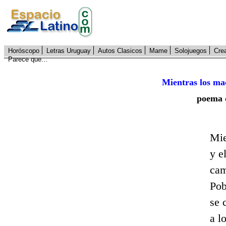
Horóscopo
Letras Uruguay
Autos Clasicos
Mame
Solojuegos
Cre
Parece que...
Mientras los mac
poema
Mie
y e
cam
Pob
se 
a l