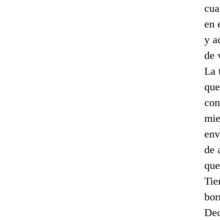
cua
en 
y a
de 
La 
que
con
mie
env
de 
que
Tie
bor
Dec