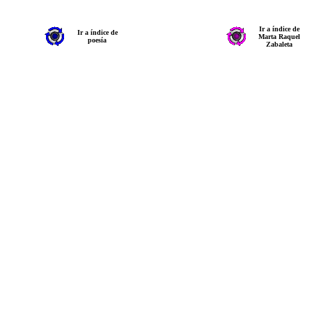
Ir a índice de
Ir a índice de
Marta Raquel
poesía
Zabaleta