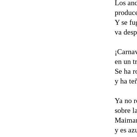
Los and
produce
Y se fu
va desp
¡Carnav
en un t
Se ha r
y ha te
Ya no 
sobre l
Maimará
y es az