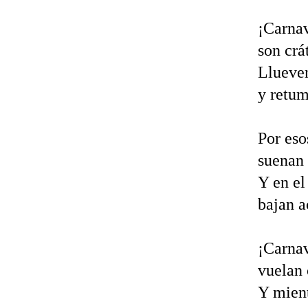
¡Carnav
son crá
Llueven
y retum
Por es
suenan 
Y en el
bajan a
¡Carnav
vuelan 
Y mient