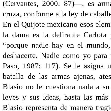
(Cervantes,
2000
:
87
)—, es arma
cruza, conforme a la ley de caballe
En el Quijote mexicano esos eleme
la dama es la delirante Carlota
“porque nadie hay en el mundo,
deshacerte. Nadie como yo para 
Paso,
1987
:
117
). Se le asigna 
batalla de las armas ajenas, ates
Blasio no le cuestiona nada a s
leyes y sus ideas, hasta las más 
Blasio representa de manera trag