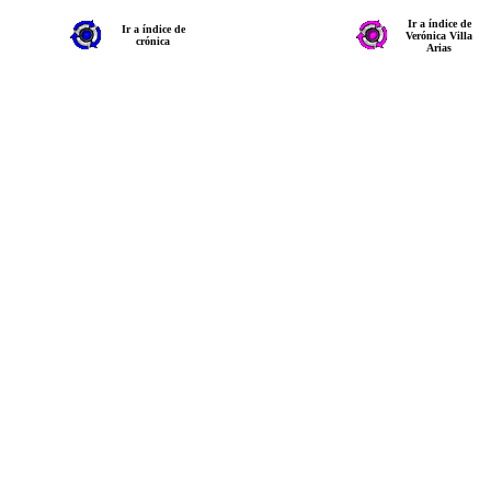
Ir a índice de
Ir a índice de
Verónica Villa
crónica
Arias