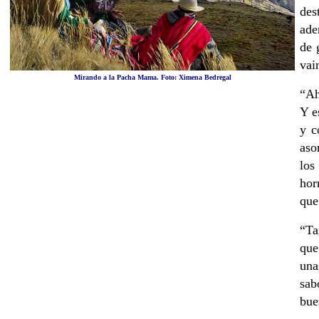
des
ade
de 
vai
Mirando a la Pacha Mama. Foto: Ximena Bedregal
“Ah
Y e
y c
aso
los
hor
que
“Ta
que
una
sab
bue