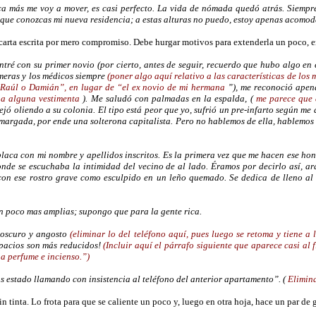
a más me voy a mover, es casi perfecto. La vida de nómada quedó atrás. Siempre 
que conozcas mi nueva residencia; a estas alturas no puedo, estoy apenas acom
 carta escrita por mero compromiso. Debe hurgar motivos para extenderla un poco, 
ntré con su primer novio (por cierto, antes de seguir, recuerdo que hubo algo en
rmeras y los médicos siempre
(poner algo aquí relativo a las características de los
Raúl o Damián”, en lugar de “el ex novio de mi hermana
”), me reconoció apena
 a alguna vestimenta
). Me saludó con palmadas en la espalda, (
me parece que d
ejó oliendo a su colonia. El tipo está peor que yo, sufrió un pre-infarto según me
 amargada, por ende una solterona capitalista. Pero no hablemos de ella, hablemos 
placa con mi nombre y apellidos inscritos. Es la primera vez que me hacen ese h
nde se escuchaba la intimidad del vecino de al lado. Éramos por decirlo así, ar
on ese rostro grave como esculpido en un leño quemado. Se dedica de lleno al t
n poco mas amplias; supongo que para la gente rica.
 oscuro y angosto
(eliminar lo del teléfono aquí, pues luego se retoma y tiene a 
spacios son más reducidos!
(Incluir aquí el párrafo siguiente que aparece casi al f
 a perfume e incienso.”)
s estado llamando con insistencia al teléfono del anterior apartamento”. (
Elimin
n tinta. Lo frota para que se caliente un poco y, luego en otra hoja, hace un par de 