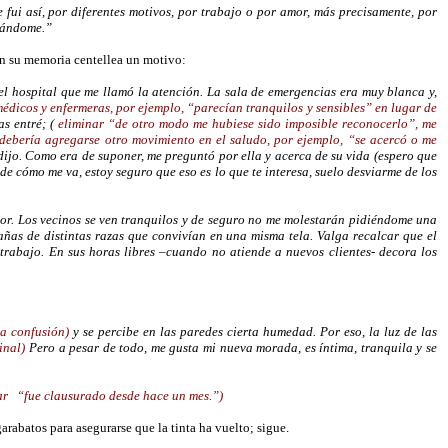
fui así, por diferentes motivos, por trabajo o por amor, más precisamente, por
odándome.”
en su memoria centellea un motivo:
 el hospital que me llamó la atención. La sala de emergencias era muy blanca y,
 médicos y enfermeras, por ejemplo, “parecían tranquilos y sensibles” en lugar de
s entré; (
eliminar “de otro modo me hubiese sido imposible reconocerlo”, me
ebería agregarse otro movimiento en el saludo, por ejemplo, “se acercó o me
 dijo. Como era de suponer, me preguntó por ella y acerca de su vida (espero que
de cómo me va, estoy seguro que eso es lo que te interesa, suelo desviarme de los
onor. Los vecinos se ven tranquilos y de seguro no me molestarán pidiéndome una
añas de distintas razas que convivían en una misma tela. Valga recalcar que el
rabajo. En sus horas libres –cuando no atiende a nuevos clientes- decora los
la confusión)
y se percibe en las paredes cierta humedad. Por eso, la luz de las
inal)
Pero a pesar de todo, me gusta mi nueva morada, es íntima, tranquila y se
ar
“fue clausurado desde hace un mes.”)
garabatos para asegurarse que la tinta ha vuelto; sigue.