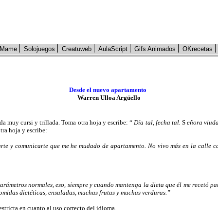
Mame
Solojuegos
Creatuweb
AulaScript
Gifs Animados
OKrecetas
Desde el nuevo apartamento
Warren Ulloa Argüello
da muy cursi y trillada. Toma otra hoja y escribe: “
Día tal, fecha tal.
S
eñora viuda
tra hoja y escribe:
te y comunicarte que me he mudado de apartamento. No vivo más en la calle cat
 parámetros normales, eso, siempre y cuando mantenga la dieta que él me recetó pa
omidas dietéticas, ensaladas, muchas frutas y muchas verduras.”
stricta en cuanto al uso correcto del idioma.