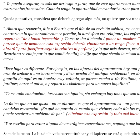
“
Te puedo asegurar, es más me arriesgo a jurar, que de este apartamento nunc
matrimonios fracasados. Cuando tenga la oportunidad te mandaré a traer para 
Queda pensativo, considera que debería agregar algo más, no quiere que sea una
“
Ahora que recuerdo, dile a Beatriz que el día de mi revisión médica, me enco
contrario a lo que normalmente se percibe, la atmósfera era relajante, las enfe
repetir lo “de blanco impecable”).
Como te iba diciendo (
poner un nombre, “
parece que de mantener esta expresión debería vincularse a un rasgo físico o
abrazó” para justificar mejor lo relativo al perfume
) y lo que más detesto, me d
Beatriz no se enoje por lo que conté de ella), le dije que sigue siendo la misma
temas”.
“Este lugar es diferente. Por ejemplo, en las afueras del apartamento hay una 
taza de azúcar o una herramienta y dista mucho del antiguo residencial, en do
guardia de aquí es un hombre muy callado, se parece mucho a tío Emiliano, c
jardines, barre el polvo, o prepara los cimientos para un nuevo inquilino”.
“Como todo condominio, las casas son iguales, sin embargo hay unas que son u
Lo único que no me gusta –no te alarmes- es que el apartamento es
un poco
candelas es esencial. ¡En qué ha parado el mundo que vivimos, cada día los e
puede respirar un ambiente de paz”. (
eliminar esta expresión “y todo acá huele
“Y te escribo para evitar alguna de tus trágicas especulaciones, supongo que ha
Sacude la mano. La luz de la vela parece titubear y el lapicero se está quedando si