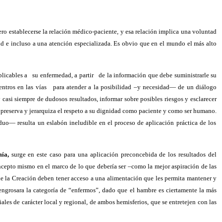
mero establecerse la relación médico-paciente, y esa relación implica una voluntad
lud e incluso a una atención especializada. Es obvio que en el mundo el más alto
plicables a
su enfermedad, a partir
de la información que debe suministrarle su
ntros en las vías
para atender a la posibilidad –y necesidad— de un diálogo
asi siempre de dudosos resultados, informar sobre posibles riesgos y esclarecer
s preserva y jerarquiza el respeto a su dignidad como paciente y como ser humano.
duo— resulta un eslabón ineludible en el proceso de aplicación práctica de los
mía,
surge en este caso para una aplicación preconcebida de los resultados del
oncepto mismo en el marco de lo que debería ser –como la mejor aspiración de las
 de la Creación deben tener acceso a una alimentación que les permita mantener y
ngrosara la categoría de “enfermos”, dado que el hambre es ciertamente la más
les de carácter local y regional, de ambos hemisferios, que se entretejen con las