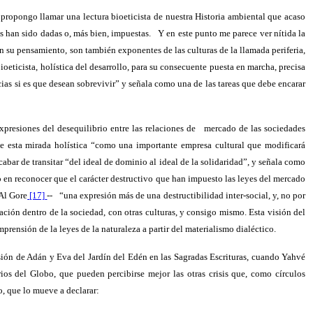
e propongo llamar una lectura bioeticista de nuestra Historia ambiental que acaso
os han sido dadas o, más bien, impuestas.
Y en este punto me parece ver nítida la
en su pensamiento, son también exponentes de las culturas de la llamada periferia,
eticista, holística del desarrollo, para su consecuente puesta en marcha, precisa
cias si es que desean sobrevivir” y señala como una de las tareas que debe encarar
presiones del desequilibrio entre las relaciones de
mercado de las sociedades
me esta mirada holística “como una importante empresa cultural que modificará
abar de transitar “del ideal de dominio al ideal de la solidaridad”, y señala como
o en reconocer que el carácter destructivo que han impuesto las leyes del mercado
 Al Gore
[17]
--
“una expresión más de una destructibilidad inter-social, y, no por
ción dentro de la sociedad, con otras culturas, y consigo mismo. Esta visión del
mprensión de la leyes de la naturaleza a partir del materialismo dialéctico.
lsión de Adán y Eva del Jardín del Edén en las Sagradas Escrituras, cuando Yahvé
ios del Globo, que pueden percibirse mejor las otras crisis que, como círculos
o, que lo mueve a declarar: