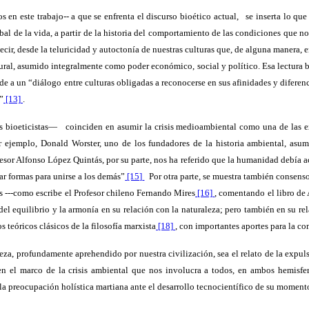
 en este trabajo-- a que se enfrenta el discurso bioético actual,
se inserta lo qu
obal de la vida, a partir de la historia del comportamiento de las condiciones que n
cir, desde la teluricidad y autoctonía de nuestras culturas que, de alguna manera, 
ral, asumido integralmente como poder económico, social y político. Esa lectura bio
de a un “diálogo entre culturas obligadas a reconocerse en sus afinidades y diferen
”
[13]
.
s bioeticistas—
coinciden en asumir la crisis medioambiental como una de las ex
or ejemplo, Donald Worster, uno de los fundadores de la historia ambiental, asu
fesor Alfonso López Quintás, por su parte, nos ha referido que la humanidad debía ac
ear formas para unirse a los demás”
[15]
Por otra parte, se muestra también consens
s ---como escribe el Profesor chileno Fernando Mires
[16]
, comentando el libro de
l equilibrio y la armonía en su relación con la naturaleza; pero también en su rela
teóricos clásicos de la filosofía marxista
[18]
, con importantes aportes para la co
za, profundamente aprehendido por nuestra civilización, sea el relato de la expu
 en el marco de la crisis ambiental que nos involucra a todos, en ambos hemisfer
, la preocupación holística martiana ante el desarrollo tecnocientífico de su moment