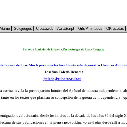
Mame
Solojuegos
Creatuweb
AulaScript
Gifs Animados
OKrecetas
Sea socio fundador de la Asociación de Amigos de Letras-Uruguay
tribución de José Martí para una lectura bioeticista de nuestra Historia Ambien
Josefina Toledo Benedit
jtoledo@cubarte.cult.cu
obra escrita, revela la preocupación hómica del Apóstol de nuestra independencia, a
a tanto en los textos que plasman su concepción de la guerra de independencia
-q
migrado revolucionario, desde los inicios de la década de los años 80 del siglo XIX
 lectura de sus publicaciones en la prensa neoyorkina –o enviadas desde allí a mu