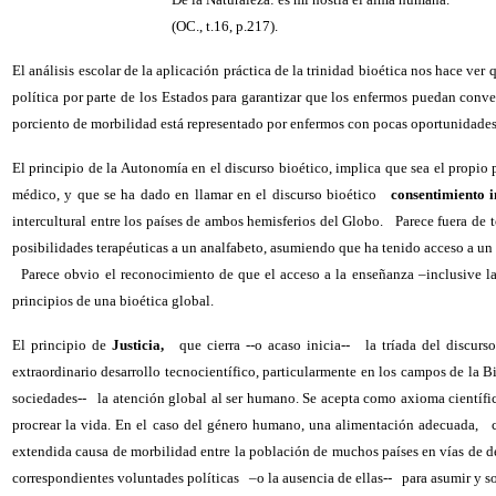
(OC., t.16, p.217).
El análisis escolar de la aplicación práctica de la trinidad bioética nos hace ve
política por parte de los Estados para garantizar que los enfermos puedan conve
porciento de morbilidad está representado por enfermos con pocas oportunidades 
El principio de la Autonomía en el discurso bioético, implica que sea el propio 
médico, y que se ha dado en llamar en el discurso bioético
consentimiento 
intercultural entre los países de ambos hemisferios del Globo.
Parece fuera de 
posibilidades terapéuticas a un analfabeto, asumiendo que ha tenido acceso a un 
Parece obvio el reconocimiento de que el acceso a la enseñanza –inclusive la
principios de una bioética global.
El principio de
Justicia,
que cierra --o acaso inicia--
la tríada del discurs
extraordinario desarrollo tecnocientífico, particularmente en los campos de la 
sociedades--
la atención global al ser humano. Se acepta como axioma científic
procrear la vida. En el caso del género humano, una alimentación adecuada,
extendida causa de morbilidad entre la población de muchos países en vías de des
correspondientes voluntades políticas
–o la ausencia de ellas--
para asumir y s