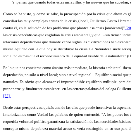
Y ¡pensar que cuando todas estas maravillas, y las nuevas que las sucedan, se
Como se ha visto, y como se sabe, la preocupación por la crisis que ahora es gl
conciliar las muy complejas aristas de la crisis global, Guillermo Castro Herrera
contra él, en la solución de los problemas que plantea esa crisis [ambiental]”
[20
las crisis concéntricas que engloban la crisis ambiental, y que
--sin tremebundis
relaciones depredadoras que durante varios siglos las civilizaciones han estable
misma equidad con la que hoy se distribuye la crisis. La Naturaleza suele ser e
social no es más que el reconocimiento de la equidad visible de la naturaleza” (OC
En lo que nos concierne como ámbito más inmediato, la historia ambiental iber
depredación, no sólo a nivel local; sino a nivel regional.
Equilibrio social que 
naturales. Es obvio que alcanzar el imprescindible equilibrio múltiple, para d
proponerse, y finalmente establecer –en las certeras palabras del colega Guille
[22]
.
Desde estas perspectivas, quizás una de las vías que puede incentivar la esperan
interiorizamos como Verdad las palabras de quien sentenció: “A los pobres los 
requerida voluntad política garantizara la satisfacción de las necesidades básica
concepto mismo de pobreza material acaso se vería restringido en su uso para de