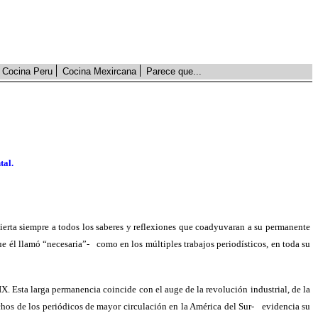
Cocina Peru
Cocina Mexircana
Parece que...
tal.
bierta siempre a todos los saberes y reflexiones que coadyuvaran a su permanente
ue él llamó “necesaria”-
como en los múltiples trabajos periodísticos, en toda su
. Esta larga permanencia coincide con el auge de la revolución industrial, de la
chos de los periódicos de mayor circulación en la América del Sur-
evidencia su