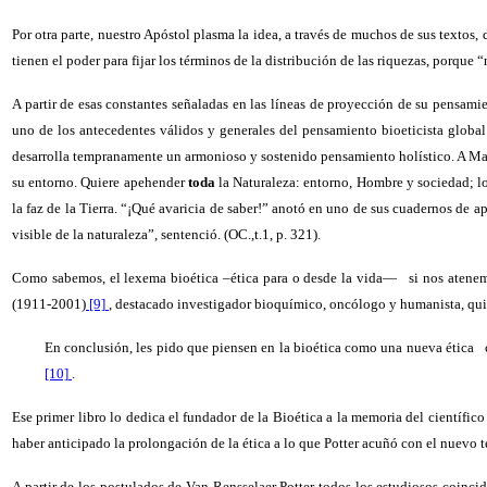
Por otra parte, nuestro Apóstol plasma la idea, a través de muchos de sus textos, 
tienen el poder para fijar los términos de la distribución de las riquezas, porque 
A partir de esas constantes señaladas en las líneas de proyección de su pensami
uno de los antecedentes válidos y generales del pensamiento bioeticista globa
desarrolla tempranamente un armonioso y sostenido pensamiento holístico. A Mar
su entorno. Quiere apehender
toda
la Naturaleza: entorno, Hombre y sociedad; lo
la faz de la Tierra. “¡Qué avaricia de saber!” anotó en uno de sus cuadernos de a
visible de la naturaleza”, sentenció. (OC.,t.1, p. 321).
Como sabemos, el lexema bioética –ética para o desde la vida—
si nos atene
(1911-2001)
[9]
, destacado investigador bioquímico, oncólogo y humanista, qui
En conclusión, les pido que piensen en la bioética como una nueva ética
[10]
.
Ese primer libro lo dedica el fundador de la Bioética a la memoria del científi
haber anticipado la prolongación de la ética a lo que Potter acuñó con el nuevo t
A partir de los postulados de Van Rensselaer Potter todos los estudiosos coinci