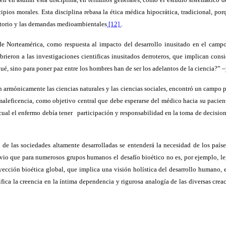
pios morales. Esta disciplina rebasa la ética médica hipocrática, tradicional, porqu
ratorio y las demandas medioambientales
[12]
.
 de Norteamérica, como respuesta al impacto del desarrollo inusitado en el camp
brieron a las investigaciones cientificas inusitados derroteros, que implican consi
ué, sino para poner paz entre los hombres han de ser los adelantos de la ciencia?” –
 armónicamente las ciencias naturales y las ciencias sociales, encontró un campo pr
aleficencia, como objetivo central que debe esperarse del médico hacia su pacien
cual el enfermo debía tener
participación y responsabilidad en la toma de decision
 de las sociedades altamente desarrolladas se entenderá la necesidad de los paíse
vio que para numerosos grupos humanos el desafío bioético no es, por ejemplo, legi
yección bioética global, que implica una visión holística del desarrollo humano,
ica la creencia en la íntima dependencia y rigurosa analogía de las diversas creac