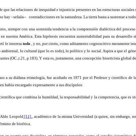
de que las relaciones de inequidad e injusticia presentes en las estructuras sociales
“no hay –señala--
contradicciones en la naturaleza. La tierra basta a sustentar a todo
ento, siempre con una sostenida tendencia a la comprensión dialéctica del proceso d
l en nuestra América. Esta hipótesis encuentra sustentabilidad para su desarroll
tí le interesa
todo
, y no, por cierto, como aditamento cognoscitivo meramente int
 ambiental, lo cultural (que lo es todo), lo político y lo social. Aspira a que el 
puntes (OC.,t.21, p.183). Y esta es, justamente, una concepción bioeticista global de
mos a su diáfana etimología, fue acuñado en 1971 por el Profesor y científico de
en había encargado expresamente a sus discípulos:
científica que combina la humildad, la responsabilidad y la competencia, que es inte
co Aldo Leopold
[11]
, académico de la misma Universidad (a quien, sin embargo, no
érmino de bioética.
den en asumir esta disciplina, en términos generales, como el estudio sistemático 