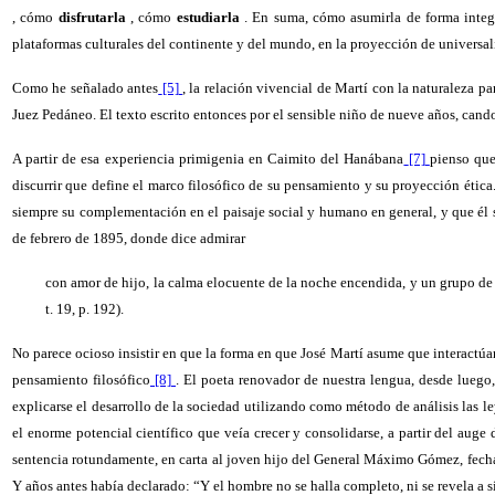
, cómo
disfrutarla
, cómo
estudiarla
. En suma, cómo asumirla de forma integra
plataformas culturales del continente y del mundo, en la proyección de universa
Como he señalado antes
[5]
, la relación vivencial de Martí con la naturaleza
Juez Pedáneo. El texto escrito entonces por el sensible niño de nueve años, candor
A partir de esa experiencia primigenia en Caimito del Hanábana
[7]
pienso que
discurrir que define el marco filosófico de su pensamiento y su proyección ética.
siempre su complementación en el paisaje social y humano en general, y que él si
de febrero de 1895, donde dice admirar
con amor de hijo, la calma elocuente de la noche encendida, y un grupo de pa
t. 19, p. 192).
No parece ocioso insistir en que la forma en que José Martí asume que interactúan
pensamiento filosófico
[8]
. El poeta renovador de nuestra lengua, desde luego
explicarse el desarrollo de la sociedad utilizando como método de análisis las 
el enorme potencial científico que veía crecer y consolidarse, a partir del aug
sentencia rotundamente, en carta al joven hijo del General Máximo Gómez, fechad
Y años antes había declarado: “Y el hombre no se halla completo, ni se revela a sí