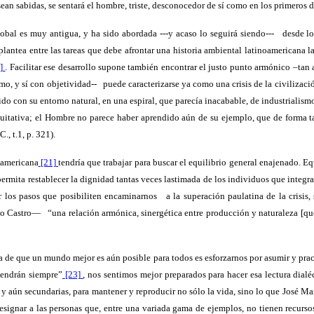
an sabidas, se sentará el hombre, triste, desconocedor de sí como en los primeros día
obal es muy antigua, y ha sido abordada ---y acaso lo seguirá siendo---
desde lo
 plantea entre las tareas que debe afrontar una historia ambiental latinoamericana la
]
. Facilitar ese desarrollo supone también encontrar el justo punto armónico –ta
mo, y sí con objetividad--
puede caracterizarse ya como una crisis de la civilizació
cido con su entorno natural, en una espiral, que parecía inacabable, de industrialis
quitativa; el Hombre no parece haber aprendido aún de su ejemplo, que de forma t
., t.1, p. 321).
oamericana
[21]
tendría que trabajar para buscar el equilibrio general enajenado. E
permita restablecer la dignidad tantas veces lastimada de los individuos que integr
ar los pasos que posibiliten encaminarnos
a la superación paulatina de la crisi
rmo Castro—
“una relación armónica, sinergética entre producción y naturaleza [qu
za de que un mundo mejor es aún posible para todos es esforzarnos por asumir y prac
tendrán siempre”
[23]
, nos sentimos mejor preparados para hacer esa lectura dia
s y aún secundarias, para mantener y reproducir no sólo la vida, sino lo que José Ma
signar a las personas que, entre una variada gama de ejemplos, no tienen recursos