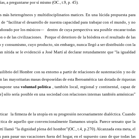
s, a preguntarse por sí mismo (OC., t.9, p. 45).
s más heterogéneos y multidisciplinarios matices. En una lúcida propuesta para
 de “facilitar el desarrollo de nuestra capacidad para trabajar con el mundo, y no
n añorado por los músicos—
dentro de cuya perspectiva sea posible encarar todas
n o de las civilizaciones.
Porque el deterioro de la biósfera es el resultado de las
mo y consumismo, cuyo producto, sin embargo, nunca llegó a ser distribuido con la
an nítida se le evidenció a José Martí al declarar rotundamente que “la igualdad
quilibrio del Hombre con su entorno a partir de relaciones de sustentación y no de
an las mayoritarias masas desposeídas de esta Iberoamérica tan dotada de riquezas
s, supone una
voluntad política
, también local, regional y continental, capaz de
e] sólo sería posible en una sociedad con relaciones internas también armónicas”
ticar
la firmeza de la utopía en su progresión necesariamente dialéctica. Cuando
léctica de aquello que convencionalmente llamamos utopía. Parece sensato que la
rtí llamó “la dignidad plena del hombre”(OC., t.4, p.270). Alcanzada esta meta, el
 para pasar sus vacaciones fuera del hogar, en el supuesto caso de que todas las