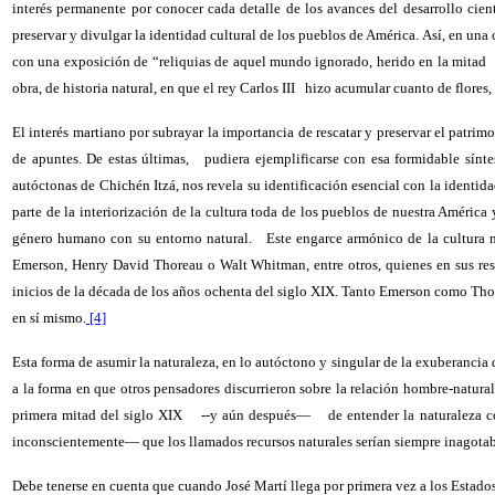
interés permanente por conocer cada detalle de los avances del desarrollo cien
preservar y divulgar la identidad cultural de los pueblos de América. Así, en u
con una exposición de “reliquias de aquel mundo ignorado, herido en la mitad
obra, de historia natural, en que el rey Carlos III
hizo acumular cuanto de flores, p
El interés martiano por subrayar la importancia de rescatar y preservar el patrim
de apuntes. De estas últimas,
pudiera ejemplificarse con esa formidable sínt
autóctonas de Chichén Itzá, nos revela su identificación esencial con la identi
parte de la interiorización de la cultura toda de los pueblos de nuestra Améric
género humano con su entorno natural.
Este engarce armónico de la cultura n
Emerson, Henry David Thoreau o Walt Whitman, entre otros, quienes en sus resp
inicios de la década de los años ochenta del siglo XIX. Tanto Emerson como Tho
en sí mismo.
[4]
Esta forma de asumir la naturaleza, en lo autóctono y singular de la exuberancia d
a la forma en que otros pensadores discurrieron sobre la relación hombre-natura
primera mitad del siglo XIX
--y aún después—
de entender la naturaleza c
inconscientemente— que los llamados recursos naturales serían siempre inagotab
Debe tenerse en cuenta que cuando José Martí llega por primera vez a los Estados