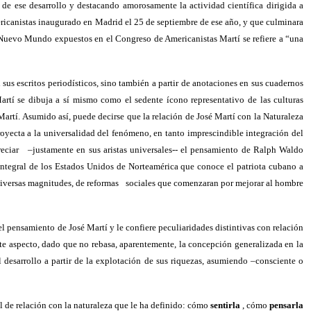
 de ese desarrollo y destacando amorosamente la actividad científica dirigida a
ericanistas inaugurado en Madrid el 25 de septiembre de ese año, y que culminara
o Nuevo Mundo expuestos en el Congreso de Americanistas Martí se refiere a “una
 sus escritos periodísticos, sino también a partir de anotaciones en sus cuadernos
rtí se dibuja a sí mismo como el sedente ícono representativo de las culturas
artí. Asumido así, puede decirse que la relación de José Martí con la Naturaleza
oyecta a la universalidad del fenómeno, en tanto imprescindible integración del
eciar
–justamente en sus aristas universales-- el pensamiento de Ralph Waldo
integral de los Estados Unidos de Norteamérica que conoce el patriota cubano a
iversas magnitudes, de reformas
sociales que comenzaran por mejorar al hombre
 el pensamiento de José Martí y le confiere peculiaridades distintivas con relación
ste aspecto, dado que no rebasa, aparentemente, la concepción generalizada en la
 desarrollo a partir de la explotación de sus riquezas, asumiendo –consciente o
l de relación con la naturaleza que le ha definido: cómo
sentirla
, cómo
pensarla