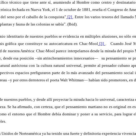
tífico técnico que tiene ante sí, asumiendo al Hombre como centro y destinatario
na crónica fechada en Nueva York, el 1 de octubre de 1881, reseña el Congreso de Am
del seno por el caballo de la conquista”
[2]
. Entre los varios tesoros del llamad
lantas y fauna de las colonias se sabía”. (Ibid).
onio identitario de nuestros pueblos se evidencia en múltiples alusiones, no sólo en
esis gráfica que constituye su autocaricatura en Chac-Mool
[3]
.
Cuando José Ma
dad de nuestra América: Chac-Mool parece interpelarnos desde la mirada del propio M
a y, desde esa posición –sin atrincheramientos innecesarios—
su pensamiento se pr
atural autóctona con la cultura natural universal, permite al pensador cubano apr
ectivos espacios prefiguraron parte de lo más avanzado del pensamiento social 
reau –y por otros derroteros el poeta Walt Whitman— habían sido promotores, en d
e nuestros pueblos, y desde allí proyectar la mirada hacia lo universal, caracteriza
leza. Se ha afirmado, con certeza, que el pensamiento martiano no es original en e
omo el entorno que el Hombre debía dominar y poner a su servicio, para lograr el
les.
 Unidos de Norteamérica ya ha tenido una fuerte y definitoria experiencia vivencia