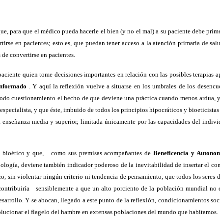
r que, para que el médico pueda hacerle el bien (y no el mal) a su paciente debe pri
rtirse en pacientes; esto es, que puedan tener acceso a la atención primaria de sa
de convertirse en pacientes.
paciente quien tome decisiones importantes en relación con las posibles terapias a
informado
. Y aquí la reflexión vuelve a situarse en los umbrales de los desencue
todo cuestionamiento el hecho de que deviene una práctica cuando menos ardua, y c
especialista, y que éste, imbuido de todos los principios hipocráticos y bioeticista
 enseñanza media y superior, limitada únicamente por las capacidades del indivi
o bioético y que,
como sus premisas acompañantes de
Beneficencia y Autono
Biología, deviene también indicador poderoso de la inevitabilidad de insertar el c
o, sin violentar ningún criterio ni tendencia de pensamiento, que todos los seres
contribuiría
sensiblemente a que un alto porciento de la población mundial no e
arrollo. Y se abocan, llegado a este punto de la reflexión, condicionamientos socia
olucionar el flagelo del hambre en extensas poblaciones del mundo que habitamos.