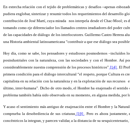
En estrecha relación con el tejido de problemáticas y desafíos --apenas esbozados
pudiera englobar, sintetizar y resumir todos los requerimientos del desarrollo gl
contribución de José Martí, cuya mirada
nos interpela desde el Chac-Mool; es de
tomando como eje diferenciador los llamados centros irradiadores del poder cultu
de las capacidades de diálogo de los interlocutores. Guillermo Castro Herrera alu
una Historia ambiental latinoamericana “contribuir a que ese diálogo sea posible
Hoy día, como se sabe, los pensadores y estudiosos posmodernos –incluídos lo
posindustriales con la naturaleza, con las sociedades y con el Hombre. Así p
considerablemente nuestra comprensión de los procesos históricos”
[14]
. El Pro
primera condición para el diálogo intercultural “el respeto, porque Cultura es cr
capitalista en su relación con la naturaleza y en la explotación de sus recursos
e
último, inter-humana”. Dicho de otro modo, el Hombre ha enajenado el sentido de
problema también había sido observada en su momento, en alguna medida, por los 
Y acaso el sentimiento más antiguo de enajenación entre el Hombre y la Naturale
comprueba la desobediencia de sus criaturas
[19]
. Pero es ahora justamente,
concéntricos la integran, y parecen validar, a la distancia de su sesquicentenario