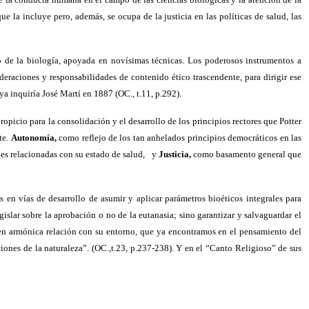
e la incluye pero, además, se ocupa de la justicia en las políticas de salud, las
o de la biología, apoyada en novísimas técnicas. Los poderosos instrumentos a
deraciones y responsabilidades de contenido ético trascendente, para dirigir ese
ya inquiría José Martí en 1887 (OC., t.11, p.292).
opicio para la consolidación y el desarrollo de los principios rectores que Potter
te.
Autonomía,
como reflejo de los tan anhelados principios democráticos en las
es relacionadas con su estado de salud,
y
Justicia,
como basamento general que
s en vías de desarrollo de asumir y aplicar parámetros bioéticos integrales para
slar sobre la aprobación o no de la eutanasia; sino garantizar y salvaguardar el
 en armónica relación con su entorno, que ya encontramos en el pensamiento del
iones de la naturaleza”. (OC.,t.23, p.237-238). Y en el “Canto Religioso” de sus