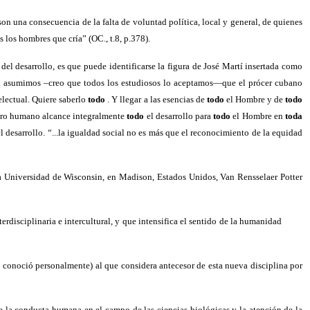
 son una consecuencia de la falta de voluntad política, local y general, de quienes
s los hombres que cría” (OC., t.8, p.378).
el desarrollo, es que puede identificarse la figura de José Martí insertada como
o si asumimos –creo que todos los estudiosos lo aceptamos—que el prócer cubano
electual. Quiere saberlo
todo
. Y llegar a las esencias de
todo
el Hombre y de
todo
género humano alcance integralmente
todo
el desarrollo para
todo
el Hombre en
toda
l desarrollo. “...la igualdad social no es más que el reconocimiento de la equidad
 la Universidad de Wisconsin, en Madison, Estados Unidos, Van Rensselaer Potter
rdisciplinaria e intercultural, y que intensifica el sentido de la humanidad
 conoció personalmente) al que considera antecesor de esta nueva disciplina por
de la conducta humana en el campo de las ciencias biológicas y la atención de la