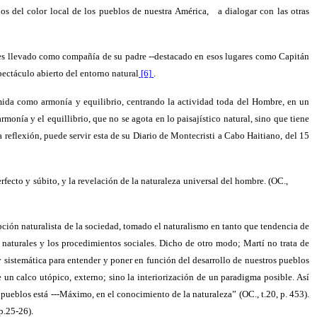
os del color local de los pueblos de nuestra América,
a dialogar con las otras
 es llevado como compañía de su padre --destacado en esos lugares como Capitán
pectáculo abierto del entorno natural
[6]
.
mida como armonía y equilibrio, centrando la actividad toda del Hombre, en un
monía y el equillibrio, que no se agota en lo paisajístico natural, sino que tiene
 reflexión, puede servir esta de su Diario de Montecristi a Cabo Haitiano, del 15
rfecto y súbito, y la revelación de la naturaleza universal del hombre. (OC.,
epción naturalista de la sociedad, tomado el naturalismo en tanto que tendencia de
 naturales y los procedimientos sociales. Dicho de otro modo; Martí no trata de
 sistemática para entender y poner en función del desarrollo de nuestros pueblos
 un calco utópico, externo; sino la interiorización de un paradigma posible. Así
ueblos está ---Máximo, en el conocimiento de la naturaleza” (OC., t.20, p. 453).
p.25-26).