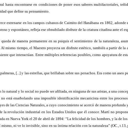
l hasta encontrarse en condiciones de poner esos saberes multifactoriales, teñid
lidad que define su pensamiento.
 parece estrenarse en los campos cubanos de Caimito del Hanábana en 1862, adonde
oso y espontáneo, refleja ese obnubilado disfrute de la criatura citadina ante el es
 queda de manera permanente en su psiquis el sentimiento de la naturaleza, asu
 Al mismo tiempo, el Maestro proyecta un disfrute estético, también a partir de la ar
ente que interactúan. Entre múltiples referencias posibles, como apoyatura de esta
lmeras, [...] y las estrellas, que brillaban sobre sus penachos. Era como un aseo pe
 lo natural y lo social no puede ser afiliada, en ninguna de sus aristas, a una conc
, no está enarbolando una imposible identificación mecanicista entre los procesos
leyes de las Ciencias Naturales, a cuyo conocimiento se acercó de manera profunda y
e de la revolución industrial en los Estados Unidos que él conoce. Martí no propone
a en Nueva York el 20 de abril de 1894: “La felicidad de los hombres, y la de los p
 mismo, ni ve lo invisible, sino en su íntima relación con la naturaleza” (OC., t.13, 