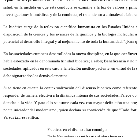
salud, en la medida en que esta conducta se examine a la luz de valores y princi
investigaciones biomédicas y de la conducta, el tratamiento a animales de labo
La bioética surge de la reflexión científico humanista en los Estados Unidos
disposición de la ciencia y los avances de la química y la biología molecular a
potencial al desarrollo integral y al mejoramiento de toda la humanidad. “¿Para q
En las sociedades europeas desarrolladas la nueva disciplina, en la que confluyen
había esbozado en la denominada trinidad bioética; a saber,
Beneficencia
y no m
sociedades, aplicados en este caso a la relación médico-paciente, en virtud de la 
debe signar todos los demás elementos.
Si se tiene en cuenta la contextualización del discurso bioético como referente
responder de manera efectiva a la dinámica interna de sus sociedades. Parece ob
derecho a la vida. Y para ello se asume cada vez con mayor definición una pro
poeta iniciador del modernismo, quien declara su convicción de que “Todo fortif
Versos Libres
ratifica:
Practico: en el divino altar comulgo
De la Naturaleza: es mi hostia el alma humana.