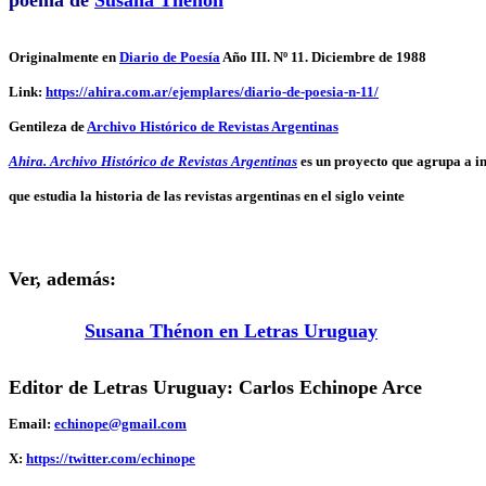
poema de
Susana Thénon
Originalmente en
Diario de Poesía
Año III. Nº 11. Diciembre de 1988
Link:
https://ahira.com.ar/ejemplares/diario-de-poesia-n-11/
Gentileza de
Archivo Histórico de Revistas Argentinas
Ahira. Archivo Histórico de Revistas Argentinas
es un proyecto que agrupa a in
que estudia la historia de las revistas argentinas en el siglo veinte
Ver, además:
Susana Thénon en Letras Uruguay
Editor de Letras Uruguay: Carlos Echinope Arce
Email:
echinope@gmail.com
X:
https://twitter.com/echinope