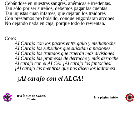
Cebándose en nuestras sangres, anémicas e irredentas.
Tan sólo por ser sureños, debemos pagar las cuentas
Tan injustas cuan infames, que dejaran los traidores
Con préstamos pro bolsillo, conque engordaran arcones
No dejando nada en caja, porque todo lo revientan
.
Coro:
ALCArajo con los pactos entre gallo y medianoche
ALCArajo los subsidios que suicidan a naciones
ALCArajo los tratados que traerán más divisiones
ALCArajo las promesas de derroche y más derroche
Al carajo con el ALCA! ¡Al carajo los fantoches!
¡Al carajo las mentiras que nos dicen los ladrones!
¡Al carajo con el ALCA
!
Ir a índice de Swann,
Ir a página inicio
Chester