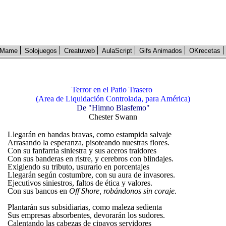
Mame
Solojuegos
Creatuweb
AulaScript
Gifs Animados
OKrecetas
Terror en el Patio Trasero
(Area de Liquidación Controlada, para América)
De "Himno Blasfemo"
Chester Swann
Llegarán en bandas bravas, como estampida salvaje
Arrasando la esperanza, pisoteando nuestras flores.
Con su fanfarria siniestra y sus aceros traidores
Con sus banderas en ristre, y cerebros con blindajes.
Exigiendo su tributo, usurario en porcentajes
Llegarán según costumbre, con su aura de invasores.
Ejecutivos siniestros, faltos de ética y valores.
Con sus bancos en
Off Shore, robándonos sin coraje.
Plantarán sus subsidiarias, como maleza sedienta
Sus empresas absorbentes, devorarán los sudores.
Calentando las cabezas de cipayos servidores