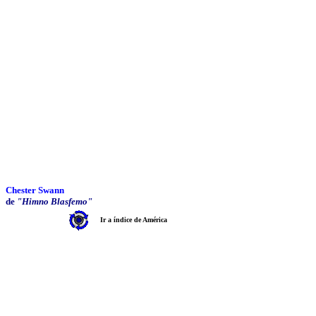
Chester Swann
de
"Himno Blasfemo"
Ir a índice de América